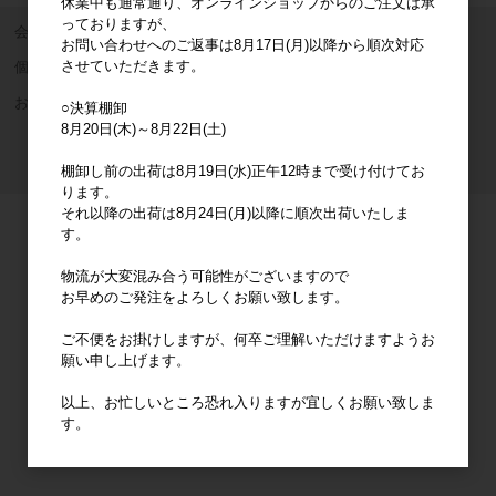
休業中も通常通り、オンラインショップからのご注文は承
っておりますが、
会社概要
ご利用案内
特定商取引法に基づく表記
お問い合わせへのご返事は8月17日(月)以降から順次対応
させていただきます。
個人情報の取り扱いについて
利用規約
サイトマップ
お問い合わせ
○決算棚卸
8月20日(木)～8月22日(土)
Copyright © MARUSHIN BtoB All Rights Reserved.
Powered by
Bcart
棚卸し前の出荷は8月19日(水)正午12時まで受け付けてお
ります。
それ以降の出荷は8月24日(月)以降に順次出荷いたしま
す。
物流が大変混み合う可能性がございますので
お早めのご発注をよろしくお願い致します。
ご不便をお掛けしますが、何卒ご理解いただけますようお
願い申し上げます。
以上、お忙しいところ恐れ入りますが宜しくお願い致しま
す。