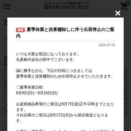
0
C
l
2025年秋冬商品リスト
o
s
夏季休業と決算棚卸しに伴う出荷停止のご案
重要
e
内
下記バナーをタップいただくと商品のリストを確認できます。
2026-07-28
いつも大変お世話になっております。
丸眞株式会社の田中でございます。
誠に勝手ながら、下記の日程につきましては
夏季休業と決算棚卸のため出荷停止させていただきます。
〇夏季休業日程
8月9日(日)～8月16日(日)
お盆前納品希望のご発注は8月7日(金)正午12時までとなり
ます。
それ以降のご発注は8月17日(月)から順次発送となりま
す。
トップページに戻る