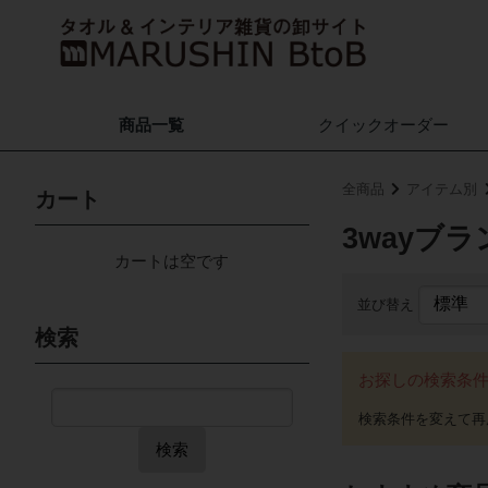
商品一覧
クイック
オーダー
全商品
アイテム別
カート
3wayブ
カートは空です
並び替え
検索
お探しの検索条
検索