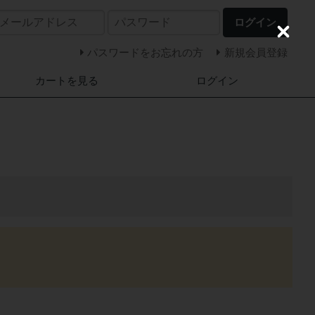
ログイン
C
l
パスワードをお忘れの方
新規会員登録
o
s
カートを見る
ログイン
e