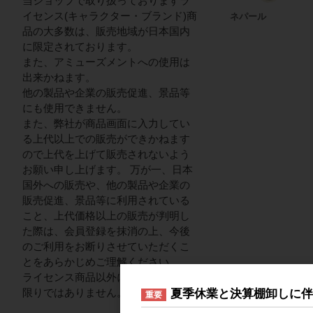
当ショップで取り扱っておりますラ
イセンス(キャラクター・ブランド)商
ネパール
品の大多数は、販売地域が日本国内
に限定されております。
また、アミューズメントへの使用は
出来かねます。
他の製品や企業の販売促進、景品等
にも使用できません。
また、弊社が商品画面に入力してい
る上代以上での販売ができかねます
ので上代を上げて販売されないよう
お願い申し上げます。 万が一、日本
国外への販売や、他の製品や企業の
販売促進、景品等に利用されている
こと、上代価格以上の販売が判明し
た際は、会員登録を抹消の上、今後
のご利用をお断りさせていただくこ
とをあらかじめご理解ください。
ライセンス商品以外についてはこの
限りではありません。
夏季休業と決算棚卸しに
重要