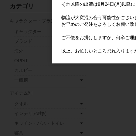
それ以降の出荷は8月24日(月)以降
カテゴリ
物流が大変混み合う可能性がござい
キャラクター・ブランド
お早めのご発注をよろしくお願い致
キャラクター
ご不便をお掛けしますが、何卒ご理
ブランド
以上、お忙しいところ恐れ入ります
海外
OPIST
カルビー
一般柄
アイテム別
タオル
インテリア雑貨
キッチン・バス・トイレ
寝具