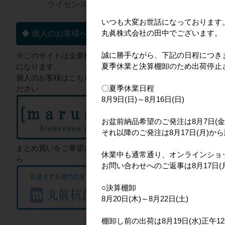
ライセンス一覧▼
いつも大変お世話になっております
丸眞株式会社の田中でございます。
◆ 個人のお客様へ
誠に勝手ながら、下記の日程につき
※このサイトは企業様向けのサイト
夏季休業と決算棚卸のため出荷停止
になります。
個人のお客様はこちらからご確認く
〇夏季休業日程
ださい
8月9日(日)～8月16日(日)
お盆前納品希望のご発注は8月7日(金
それ以降のご発注は8月17日(月)か
まとめ買いをご希望のお客様はこち
休業中も通常通り、オンラインショ
ら
お問い合わせへのご返事は8月17日
○決算棚卸
8月20日(木)～8月22日(土)
棚卸し前の出荷は8月19日(水)正午