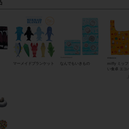
品
マーメイドブランケット
なんでもいきもの
miffy ミ
い食卓 エコ