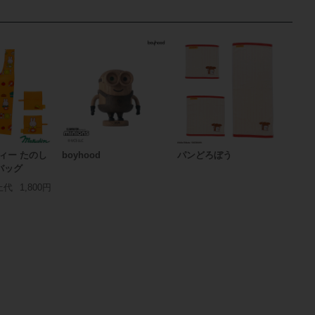
ッフィー たのし
boyhood
パンどろぼう
バッグ
上代
1,800円