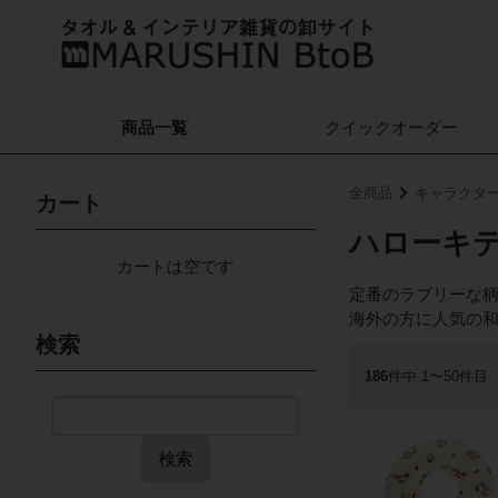
商品一覧
クイック
オーダー
全商品
キャラクタ
カート
ハローキ
カートは空です
定番のラブリーな
海外の方に人気の
検索
186
件中 1〜50件目
検索