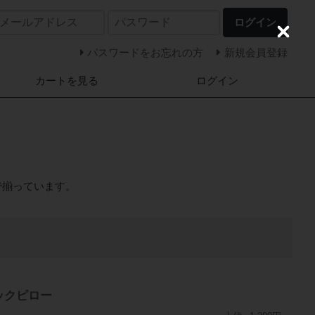
ログイン
C
l
パスワードをお忘れの方
新規会員登録
o
s
カートを見る
ログイン
e
で揃っています。
ックピロー