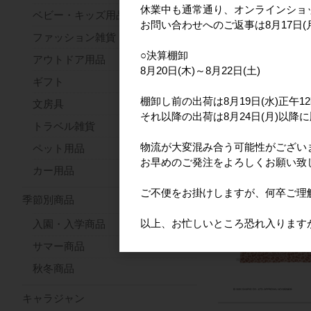
休業中も通常通り、オンラインショ
ベビー・キッズ用品
お問い合わせへのご返事は8月17日
ファッション雑貨
○決算棚卸
アウトドア用品
8月20日(木)～8月22日(土)
ギフト
棚卸し前の出荷は8月19日(水)正午
文房具
それ以降の出荷は8月24日(月)以降
トラベル雑貨
物流が大変混み合う可能性がござい
ペット用品
お早めのご発注をよろしくお願い致
カー用品
ご不便をお掛けしますが、何卒ご理
季節別商品
以上、お忙しいところ恐れ入ります
入園・入学商品
サマー商品
秋冬商品
キャラジャン