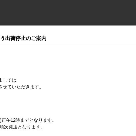
伴う出荷停止のご案内
サンリオ ハローキティ キティレオパードピンク 足元
。
ましては
させていただきます。
サンリオ ハローキティ キティレオパードブラウン 足
)正午12時までとなります。
ら順次発送となります。