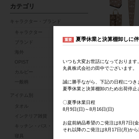
カテゴリ
キャラクター・ブランド
キャラクター
夏季休業と決算棚卸しに
重要
ブランド
海外
いつも大変お世話になっております
OPIST
丸眞株式会社の田中でございます。
カルビー
誠に勝手ながら、下記の日程につき
一般柄
夏季休業と決算棚卸のため出荷停止
アイテム別
〇夏季休業日程
タオル
8月9日(日)～8月16日(日)
インテリア雑貨
お盆前納品希望のご発注は8月7日(金
キッチン・バス・トイレ
それ以降のご発注は8月17日(月)か
寝具