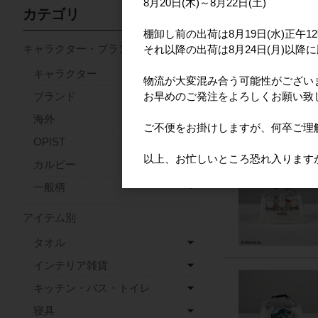
8月20日(木)～8月22日(土)
カテゴリ
棚卸し前の出荷は8月19日(水)正午
キャラクター・ブランド
それ以降の出荷は8月24日(月)以降
キャラクター
物流が大変混み合う可能性がござい
お早めのご発注をよろしくお願い致
ブランド
海外
ご不便をお掛けしますが、何卒ご理
OPIST
以上、お忙しいところ恐れ入ります
カルビー
一般柄
アイテム別
タオル
インテリア雑貨
キッチン・バス・トイレ
寝具