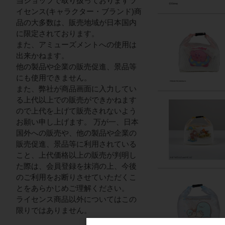
当ショップで取り扱っておりますラ
イセンス(キャラクター・ブランド)商
品の大多数は、販売地域が日本国内
に限定されております。
また、アミューズメントへの使用は
出来かねます。
他の製品や企業の販売促進、景品等
にも使用できません。
また、弊社が商品画面に入力してい
る上代以上での販売ができかねます
ので上代を上げて販売されないよう
お願い申し上げます。 万が一、日本
国外への販売や、他の製品や企業の
販売促進、景品等に利用されている
こと、上代価格以上の販売が判明し
た際は、会員登録を抹消の上、今後
のご利用をお断りさせていただくこ
とをあらかじめご理解ください。
ライセンス商品以外についてはこの
限りではありません。