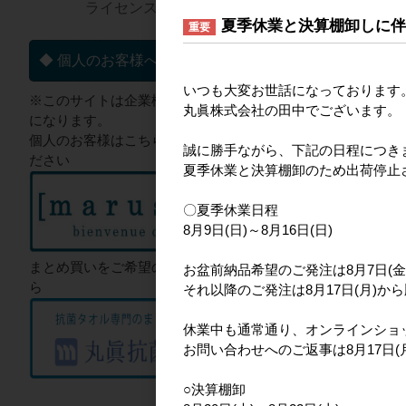
ライセンス一覧▼
夏季休業と決算棚卸しに
重要
◆ 個人のお客様へ
いつも大変お世話になっております
※このサイトは企業様向けのサイト
丸眞株式会社の田中でございます。
になります。
個人のお客様はこちらからご確認く
誠に勝手ながら、下記の日程につき
ださい
夏季休業と決算棚卸のため出荷停止
〇夏季休業日程
8月9日(日)～8月16日(日)
まとめ買いをご希望のお客様はこち
お盆前納品希望のご発注は8月7日(金
ら
それ以降のご発注は8月17日(月)か
休業中も通常通り、オンラインショ
お問い合わせへのご返事は8月17日
○決算棚卸