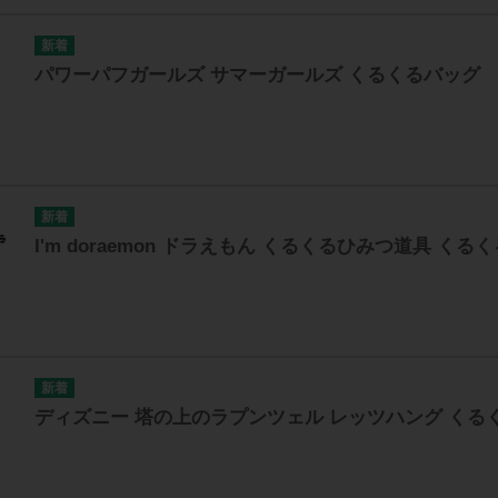
パワーパフガールズ サマーガールズ くるくるバッグ
I'm doraemon ドラえもん くるくるひみつ道具 くる
ディズニー 塔の上のラプンツェル レッツハング くる