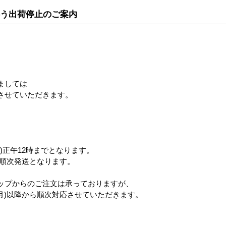
伴う出荷停止のご案内
サンリオ マイメロディ マイメロディ&クロミ くるく
。
ましては
させていただきます。
サンリオ ハローキティ ひまわりとハローキティ くる
)正午12時までとなります。
ら順次発送となります。
ップからのご注文は承っておりますが、
ディズニー くまのプーさん クリアハチミツ くるくる
(月)以降から順次対応させていただきます。