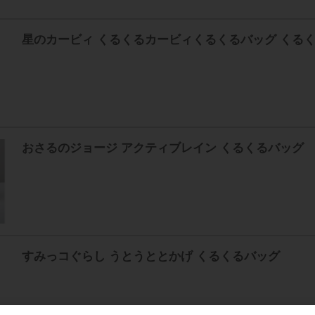
星のカービィ くるくるカービィくるくるバッグ くる
おさるのジョージ アクティブレイン くるくるバッグ
すみっコぐらし うとうととかげ くるくるバッグ