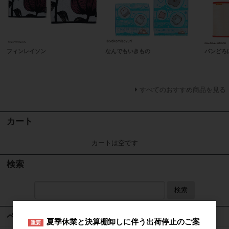
フィンレイソン
なんでもいきもの
パンどろ
すべてのおすすめ商品を見る
カート
カートは空です
検索
検索
ページメニュー
夏季休業と決算棚卸しに伴う出荷停止のご案
重要