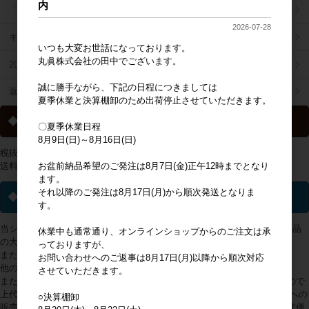
内
「掛け払い決済」のご案内
2026-07-28
キャラジャン
いつも大変お世話になっております。
丸眞株式会社の田中でございます。
2025年秋冬商品リスト
誠に勝手ながら、下記の日程につきましては
返品特約について
夏季休業と決算棚卸のため出荷停止させていただきます。
◆ 送料について
〇夏季休業日程
8月9日(日)～8月16日(日)
税抜2万円以上の購入で送料無料
お盆前納品希望のご発注は8月7日(金)正午12時までとなり
送料一覧は
こちらから
ます。
それ以降のご発注は8月17日(月)から順次発送となりま
◆ ライセンス商品について
す。
当ショップで取り扱っておりますライセンス(キャラクター・ブランド)商品
休業中も通常通り、オンラインショップからのご注文は承
の大多数は、販売地域が日本国内に限定されております。
っておりますが、
また、アミューズメントへの使用は出来かねます。
お問い合わせへのご返事は8月17日(月)以降から順次対応
他の製品や企業の販売促進、景品等にも使用できません。
させていただきます。
また、弊社が商品画面に入力している上代以上での販売ができかねますので
上代を上げて販売されないようお願い申し上げます。 万が一、日本国外への
○決算棚卸
販売や、他の製品や企業の販売促進、景品等に利用されていること、上代価