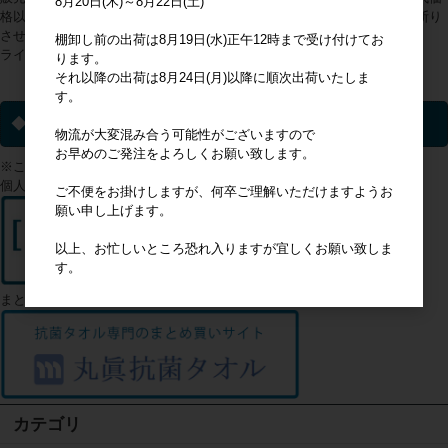
8月20日(木)～8月22日(土)
格以上の販売が判明した際は、会員登録を抹消の上、今後のご利用をお断り
させていただくことをあらかじめご理解ください。
棚卸し前の出荷は8月19日(水)正午12時まで受け付けてお
ライセンス商品以外についてはこの限りではありません。
ります。
それ以降の出荷は8月24日(月)以降に順次出荷いたしま
ライセンス一覧▼
す。
◆ 個人のお客様へ
物流が大変混み合う可能性がございますので
お早めのご発注をよろしくお願い致します。
※このサイトは企業様向けのサイトになります。
個人のお客様はこちらからご確認ください
ご不便をお掛けしますが、何卒ご理解いただけますようお
願い申し上げます。
以上、お忙しいところ恐れ入りますが宜しくお願い致しま
す。
まとめ買いをご希望のお客様はこちら
カテゴリ