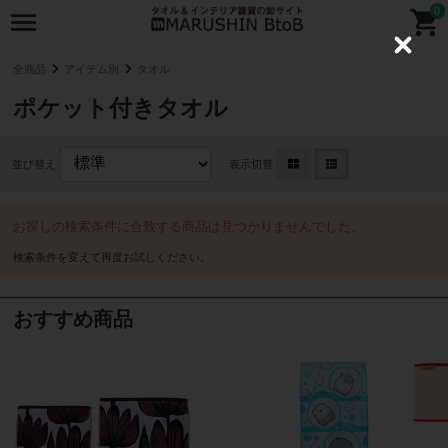
0
C
l
全商品
アイテム別
タオル
o
s
ポケット付きタオル
e
並び替え
表示切替
お探しの検索条件に合致する商品は見つかりませんでした。
おすすめ商品