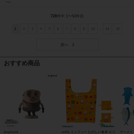
728
件中 1〜50件目
1
2
3
4
5
6
7
8
9
10
...
14
15
おすすめ商品
boyhood
miffy ミッフィー たのしい食卓 エコ
マーメイ