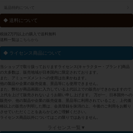
返品特約について
◆ 送料について
税抜2万円以上の購入で送料無料
送料一覧は
こちらから
◆ ライセンス商品について
当ショップで取り扱っておりますライセンス(キャラクター・ブランド)商品
の大多数は、販売地域が日本国内に限定されております。
また、アミューズメントへの使用は出来かねます。
他の製品や企業の販売促進、景品等にも使用できません。
また、弊社が商品画面に入力している上代以上での販売ができかねますので
上代を上げて販売されないようお願い申し上げます。 万が一、日本国外への
販売や、他の製品や企業の販売促進、景品等に利用されていること、上代価
格以上の販売が判明した際は、会員登録を抹消の上、今後のご利用をお断り
させていただくことをあらかじめご理解ください。
ライセンス商品以外についてはこの限りではありません。
ライセンス一覧▼