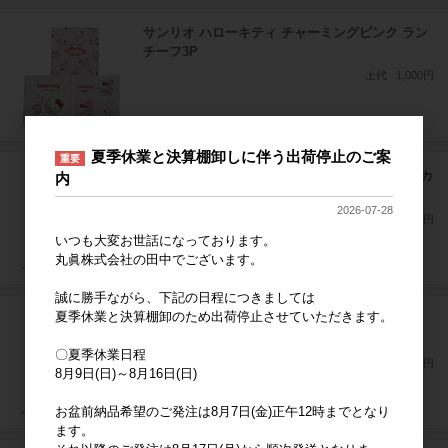
サンリオ ハローキティ チャーミングピンク ラン
チーフ3P
上代
1,000円
夏季休業と決算棚卸しに伴う出荷停止のご案
重要
miffy ミッフィー ハッピーフラワーデイズ ハンカ
内
チーフ
2026-07-28
上代
400円
いつも大変お世話になっております。
丸眞株式会社の田中でございます。
誠に勝手ながら、下記の日程につきましては
夏季休業と決算棚卸のため出荷停止させていただきます。
任天堂 マリオ ファインクルー ハンドタオル3枚
組
〇夏季休業日程
上代
500円
8月9日(日)～8月16日(日)
お盆前納品希望のご発注は8月7日(金)正午12時までとなり
ます。