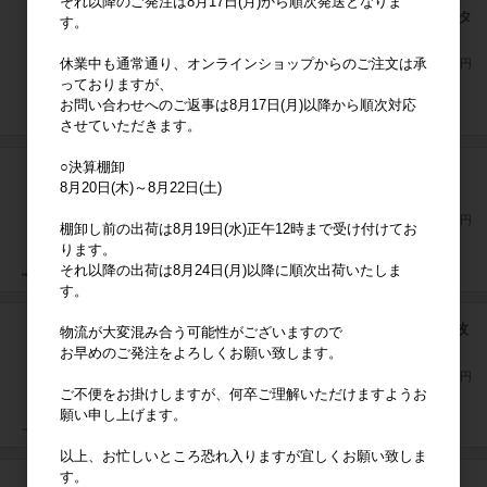
それ以降のご発注は8月17日(月)から順次発送となりま
ねずみのANDY イエローチーズ マイクロループタ
す。
オル
休業中も通常通り、オンラインショップからのご注文は承
上代
600円
っておりますが、
お問い合わせへのご返事は8月17日(月)以降から順次対応
させていただきます。
○決算棚卸
くまのがっこう ドリーミングタイム ハンドタオ
8月20日(木)～8月22日(土)
ル3枚組
上代
500円
棚卸し前の出荷は8月19日(水)正午12時まで受け付けてお
ります。
それ以降の出荷は8月24日(月)以降に順次出荷いたしま
す。
星のカービィ カービィチェンジ ハンドタオル3枚
物流が大変混み合う可能性がございますので
組
お早めのご発注をよろしくお願い致します。
上代
500円
ご不便をお掛けしますが、何卒ご理解いただけますようお
願い申し上げます。
以上、お忙しいところ恐れ入りますが宜しくお願い致しま
す。
I'm doraemon ドラえもん うきうきドリーム ハ