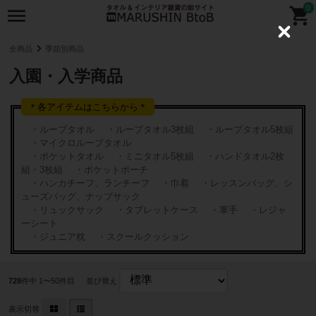
0
C
l
全商品
季節別商品
o
s
入園・入学商品
e
＊各アイテムはこちらから＊
・ループタオル
・ループタオル3枚組
・ループタオル5枚組
・マイクロループタオル
・ポケットタオル
・ミニタオル5枚組
・ハンドタオル2枚
組・3枚組
・ポケットポーチ
・ハンカチーフ、ランチーフ
・巾着
・レッスンバッグ、シ
ューズバッグ、ナップサック
・リュックサック
・タブレットケース
・軍手
・レジャ
ーシート
・ジュニア枕
・スクールクッション
728
件中 1〜50件目
並び替え
表示切替