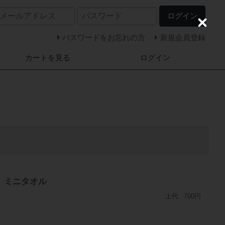
ログイン
C
l
パスワードをお忘れの方
新規会員登録
o
s
カートを見る
ログイン
e
ト ミニタオル
上代
700円