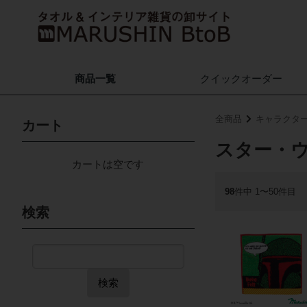
商品一覧
クイック
オーダー
全商品
キャラクタ
カート
スター・
カートは空です
98
件中 1〜50件目
検索
検索