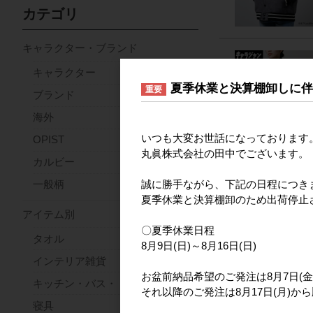
カテゴリ
キャラクター・ブランド
キャラクター
夏季休業と決算棚卸しに
重要
ブランド
海外
いつも大変お世話になっております
OPIST
丸眞株式会社の田中でございます。
カルビー
誠に勝手ながら、下記の日程につき
一般柄
夏季休業と決算棚卸のため出荷停止
アイテム別
〇夏季休業日程
タオル
8月9日(日)～8月16日(日)
インテリア雑貨
お盆前納品希望のご発注は8月7日(金
キッチン・バス・トイレ
それ以降のご発注は8月17日(月)か
寝具