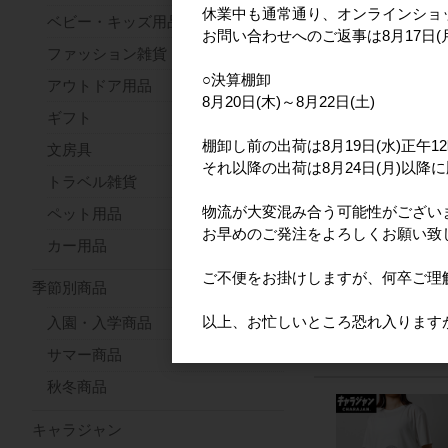
休業中も通常通り、オンラインショ
ベビー・キッズ用品
お問い合わせへのご返事は8月17日
ファッション雑貨
○決算棚卸
アウトドア用品
8月20日(木)～8月22日(土)
ギフト
棚卸し前の出荷は8月19日(水)正午
文房具
それ以降の出荷は8月24日(月)以降
トラベル雑貨
物流が大変混み合う可能性がござい
ペット用品
お早めのご発注をよろしくお願い致
カー用品
ご不便をお掛けしますが、何卒ご理
季節別商品
以上、お忙しいところ恐れ入ります
入園・入学商品
サマー商品
秋冬商品
キャラジャン