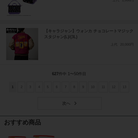
上代
1,000円
【キャラジャン】ウォンカ チョコレートマジック
スタジャン(L)/(3L)
上代
20,000円
627
件中 1〜50件目
1
2
3
4
5
6
7
8
9
10
11
12
13
おすすめ商品