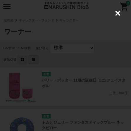
0
C
l
全商品
キャラクター・ブランド
キャラクター
o
s
ワーナー
e
627
件中 1〜50件目
並び替え
表示切替
ハリー・ポッター 11歳の誕生日 ミニ/フェイスタ
オル
上代
700円
トムとジェリー ファンタスティックブルー ネッ
クピロー