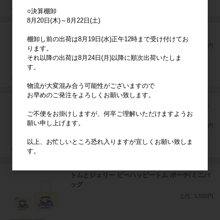
○決算棚卸
8月20日(木)～8月22日(土)
トムとジェリー 天使と悪魔/トム トートバッグ
棚卸し前の出荷は8月19日(水)正午12時まで受け付けてお
上代
1,500円
ります。
それ以降の出荷は8月24日(月)以降に順次出荷いたしま
す。
物流が大変混み合う可能性がございますので
お早めのご発注をよろしくお願い致します。
トムとジェリー ビーハッピージェリー ポーチ/ミ
ご不便をお掛けしますが、何卒ご理解いただけますようお
ニバッグ
願い申し上げます。
上代
1,500円
以上、お忙しいところ恐れ入りますが宜しくお願い致しま
す。
トムとジェリー ビーハッピートム ポーチ/ミニバ
ッグ
上代
1,500円