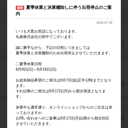
夏季休業と決算棚卸しに伴う出荷停止のご案
重要
内
2026-07-28
トムとジェリー 走るジェリー ポーチ付きエコバ
いつも大変お世話になっております。
ッグ
丸眞株式会社の田中でございます。
上代
2,500円
誠に勝手ながら、下記の日程につきましては
夏季休業と決算棚卸のため出荷停止させていただきます。
〇夏季休業日程
8月9日(日)～8月16日(日)
トムとジェリー 固まるトム ポーチ付きエコバッ
グ
お盆前納品希望のご発注は8月7日(金)正午12時までとなり
上代
2,500円
ます。
それ以降のご発注は8月17日(月)から順次発送となりま
す。
トムとジェリー 天使と悪魔/ジェリー トートバッ
休業中も通常通り、オンラインショップからのご注文は承
グ
っておりますが、
お問い合わせへのご返事は8月17日(月)以降から順次対応
上代
1,500円
させていただきます。