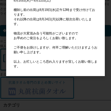
8月20日(木)～8月22日(土)
格以上の販売が判明した際は、会員登録を抹消の上、今後のご利用をお断り
させていただくことをあらかじめご理解ください。
棚卸し前の出荷は8月19日(水)正午12時まで受け付けてお
ライセンス商品以外についてはこの限りではありません。
ります。
それ以降の出荷は8月24日(月)以降に順次出荷いたしま
ライセンス一覧▼
す。
◆ 個人のお客様へ
物流が大変混み合う可能性がございますので
お早めのご発注をよろしくお願い致します。
※このサイトは企業様向けのサイトになります。
個人のお客様はこちらからご確認ください
ご不便をお掛けしますが、何卒ご理解いただけますようお
願い申し上げます。
以上、お忙しいところ恐れ入りますが宜しくお願い致しま
す。
まとめ買いをご希望のお客様はこちら
カテゴリ