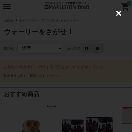
0
C
l
全商品
キャラクター・ブランド
キャラクター
o
s
ウォーリーをさがせ！
e
並び替え
表示切替
お探しの検索条件に合致する商品は見つかりませんでした。
おすすめ商品