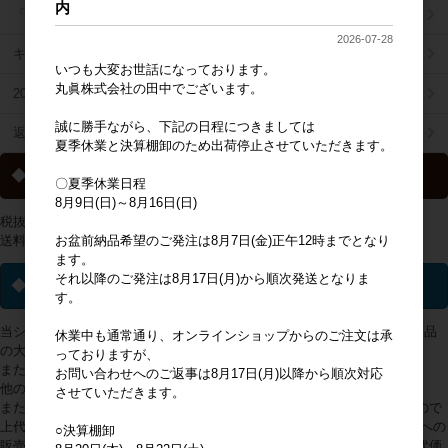
内
「掛け払い決済」のご案内
2026-07-28
キャラジャン
いつも大変お世話になっております。
丸眞株式会社の田中でございます。
2025年秋冬商品リスト
誠に勝手ながら、下記の日程につきましては
返品特約について
夏季休業と決算棚卸のため出荷停止させていただきます。
◆ 送料について
〇夏季休業日程
8月9日(日)～8月16日(日)
税抜2万円以上の購入で送料無料
お盆前納品希望のご発注は8月7日(金)正午12時までとなり
送料一覧は
こちらから
ます。
それ以降のご発注は8月17日(月)から順次発送となりま
◆ ライセンス商品について
す。
当ショップで取り扱っておりますライセンス(キャラクター・ブランド)商品
休業中も通常通り、オンラインショップからのご注文は承
の大多数は、販売地域が日本国内に限定されております。
っておりますが、
また、アミューズメントへの使用は出来かねます。
お問い合わせへのご返事は8月17日(月)以降から順次対応
他の製品や企業の販売促進、景品等にも使用できません。
させていただきます。
また、弊社が商品画面に入力している上代以上での販売ができかねますので
上代を上げて販売されないようお願い申し上げます。 万が一、日本国外への
○決算棚卸
販売や、他の製品や企業の販売促進、景品等に利用されていること、上代価