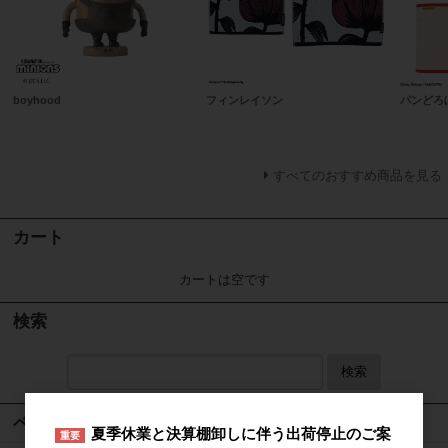
boyhood
フィンレイソン
パンどろ
すべてのおすすめ商品を見る
カート
カートは空です
検索
検索
ページメニュー
夏季休業と決算棚卸しに伴う出荷停止のご案
重要