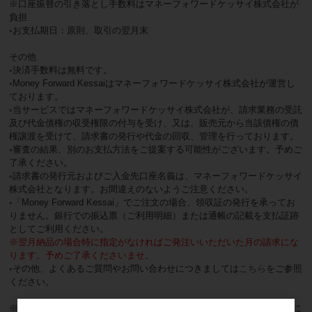
※口座振替の引き落とし手数料はマネーフォワードケッサイ株式会社が
負担
◦お支払期日：原則、取引の翌月末
その他
◦決済手数料は無料です。
◦Money Forward Kessaiはマネーフォワードケッサイ株式会社が運営し
ております。
◦当サービスではマネーフォワードケッサイ株式会社が、請求業務の受託
及び代金債権の収受権限の付与を受け、又は、販売元から当該債権の債
権譲渡を受けて、請求書の発行や代金の回収、管理を行っております。
◦審査の結果、別のお支払方法をご提案する可能性がございます。予めご
了承ください。
◦請求書の発行元およびご入金先口座名義は、マネーフォワードケッサイ
株式会社となります。お間違えのないようご注意ください。
◦「Money Forward Kessai」でご注文の場合、領収証の発行を承ってお
りません。銀行での振込票（ご利用明細）または通帳の記載を支払証跡
としてご利用ください。
※翌月納品の場合特に指定がなければご発注いいただいた月の請求にな
ります。予めご了承くださいませ。
◦その他、よくあるご質問やお問い合わせにつきましては
こちら
をご参照
ください。
※ ご請求の内容（お宛名、明細、金額を含む）に関するお問い合わせに