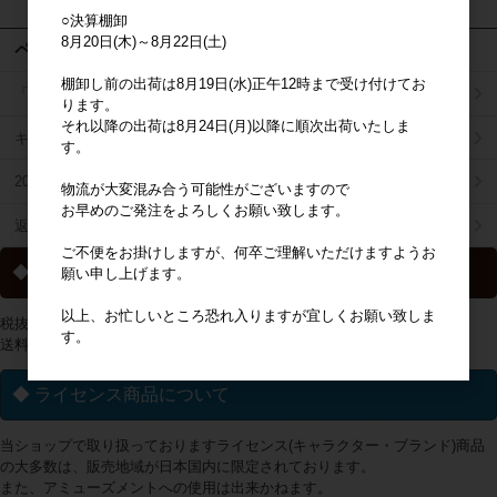
○決算棚卸
8月20日(木)～8月22日(土)
ページメニュー
棚卸し前の出荷は8月19日(水)正午12時まで受け付けてお
「掛け払い決済」のご案内
ります。
それ以降の出荷は8月24日(月)以降に順次出荷いたしま
キャラジャン
す。
2025年秋冬商品リスト
物流が大変混み合う可能性がございますので
お早めのご発注をよろしくお願い致します。
返品特約について
ご不便をお掛けしますが、何卒ご理解いただけますようお
◆ 送料について
願い申し上げます。
以上、お忙しいところ恐れ入りますが宜しくお願い致しま
税抜2万円以上の購入で送料無料
す。
送料一覧は
こちらから
◆ ライセンス商品について
当ショップで取り扱っておりますライセンス(キャラクター・ブランド)商品
の大多数は、販売地域が日本国内に限定されております。
また、アミューズメントへの使用は出来かねます。