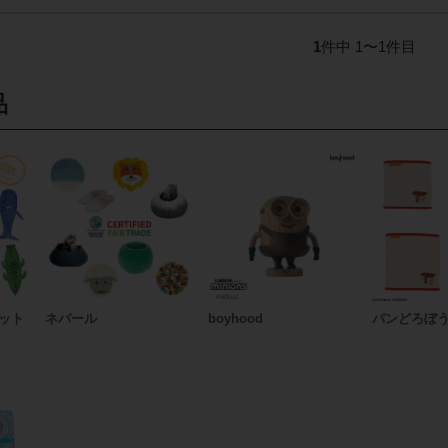
1
件中 1〜1件目
品
ット
ネパール
boyhood
パンどろぼ