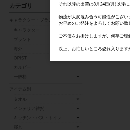
それ以降の出荷は8月24日(月)以降
カテゴリ
物流が大変混み合う可能性がござい
キャラクター・ブランド
お早めのご発注をよろしくお願い致
キャラクター
ご不便をお掛けしますが、何卒ご理
ブランド
以上、お忙しいところ恐れ入ります
海外
OPIST
カルビー
一般柄
アイテム別
タオル
インテリア雑貨
キッチン・バス・トイレ
寝具