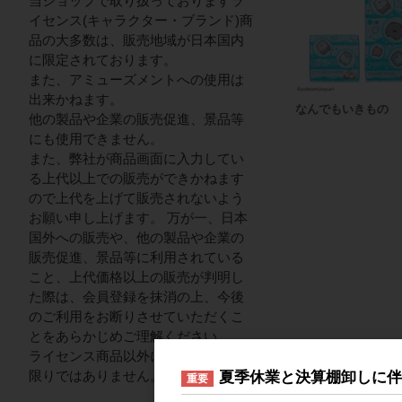
当ショップで取り扱っておりますラ
イセンス(キャラクター・ブランド)商
品の大多数は、販売地域が日本国内
に限定されております。
また、アミューズメントへの使用は
出来かねます。
なんでもいきもの
他の製品や企業の販売促進、景品等
にも使用できません。
また、弊社が商品画面に入力してい
る上代以上での販売ができかねます
ので上代を上げて販売されないよう
お願い申し上げます。 万が一、日本
国外への販売や、他の製品や企業の
販売促進、景品等に利用されている
こと、上代価格以上の販売が判明し
た際は、会員登録を抹消の上、今後
のご利用をお断りさせていただくこ
とをあらかじめご理解ください。
ライセンス商品以外についてはこの
限りではありません。
夏季休業と決算棚卸しに
重要