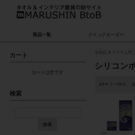
商品一覧
クイック
オーダー
全商品
アイテム別
カート
シリコン
カートは空です
1
件中 1〜1件目
検索
検索