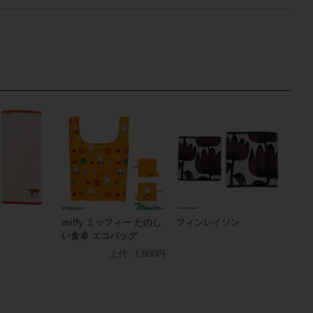
う
miffy ミッフィー たのし
フィンレイソン
い食卓 エコバッグ
上代
1,800円