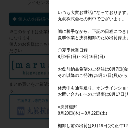
ライセンス一覧▼
いつも大変お世話になっております
丸眞株式会社の田中でございます。
◆ 個人のお客様へ
誠に勝手ながら、下記の日程につき
※このサイトは企業様向けのサイト
夏季休業と決算棚卸のため出荷停止
になります。
個人のお客様はこちらからご確認く
〇夏季休業日程
ださい
8月9日(日)～8月16日(日)
お盆前納品希望のご発注は8月7日(金
それ以降のご発注は8月17日(月)か
まとめ買いをご希望のお客様はこち
休業中も通常通り、オンラインショ
ら
お問い合わせへのご返事は8月17日
○決算棚卸
8月20日(木)～8月22日(土)
棚卸し前の出荷は8月19日(水)正午