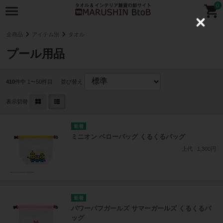
0
C
l
全商品
アイテム別
タオル
o
s
プール用品
e
410
件中 1〜50件目
並び替え
表示切替
ミニオン ベローバッグ くるくるバッグ
上代
1,300円
パワーパフガールズ サマーガールズ くるくるバ
ッグ