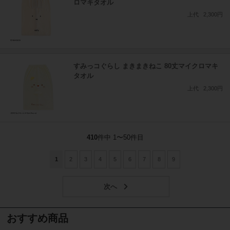
ロマキタオル
上代
2,300円
すみっコぐらし まきまきねこ 80丈マイクロマキ
タオル
上代
2,300円
410
件中 1〜50件目
1
2
3
4
5
6
7
8
9
おすすめ商品