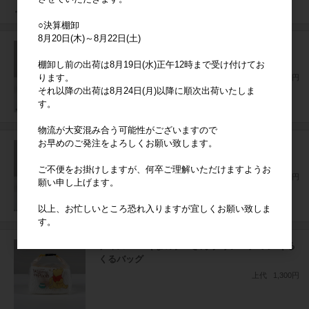
○決算棚卸
8月20日(木)～8月22日(土)
サンリオ マイメロディ マイメロディ&クロミ く
るくるバッグ
棚卸し前の出荷は8月19日(水)正午12時まで受け付けてお
ります。
上代
1,300円
それ以降の出荷は8月24日(月)以降に順次出荷いたしま
す。
物流が大変混み合う可能性がございますので
お早めのご発注をよろしくお願い致します。
サンリオ ハローキティ ひまわりとハローキティ
くるくるバッグ
ご不便をお掛けしますが、何卒ご理解いただけますようお
上代
1,300円
願い申し上げます。
以上、お忙しいところ恐れ入りますが宜しくお願い致しま
す。
ディズニー くまのプーさん クリアハチミツ くる
くるバッグ
上代
1,300円