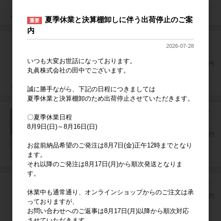
夏季休業と決算棚卸しに伴う出荷停止のご案
重要
内
星のカービィ くるくるカービィくるくるバッグ
2026-07-28
くるくるバッグ
いつも大変お世話になっております。
上代
1,300円
丸眞株式会社の田中でございます。
誠に勝手ながら、下記の日程につきましては
夏季休業と決算棚卸のため出荷停止させていただきます。
おさるのジョージ アクティブレイン くるくるバ
〇夏季休業日程
ッグ
8月9日(日)～8月16日(日)
上代
1,300円
お盆前納品希望のご発注は8月7日(金)正午12時までとなり
ます。
それ以降のご発注は8月17日(月)から順次発送となりま
す。
すみっコぐらし うとうととかげ くるくるバッグ
休業中も通常通り、オンラインショップからのご注文は承
上代
1,300円
っておりますが、
お問い合わせへのご返事は8月17日(月)以降から順次対応
させていただきます。