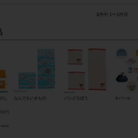
1
件中 1〜1件目
品
たのし
なんでもいきもの
パンどろぼう
ネパール
800円