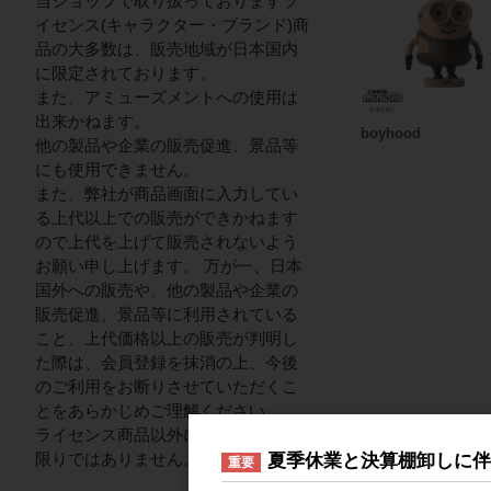
当ショップで取り扱っておりますラ
イセンス(キャラクター・ブランド)商
品の大多数は、販売地域が日本国内
に限定されております。
また、アミューズメントへの使用は
出来かねます。
boyhood
他の製品や企業の販売促進、景品等
にも使用できません。
また、弊社が商品画面に入力してい
る上代以上での販売ができかねます
ので上代を上げて販売されないよう
お願い申し上げます。 万が一、日本
国外への販売や、他の製品や企業の
販売促進、景品等に利用されている
こと、上代価格以上の販売が判明し
た際は、会員登録を抹消の上、今後
のご利用をお断りさせていただくこ
とをあらかじめご理解ください。
ライセンス商品以外についてはこの
限りではありません。
夏季休業と決算棚卸しに
重要