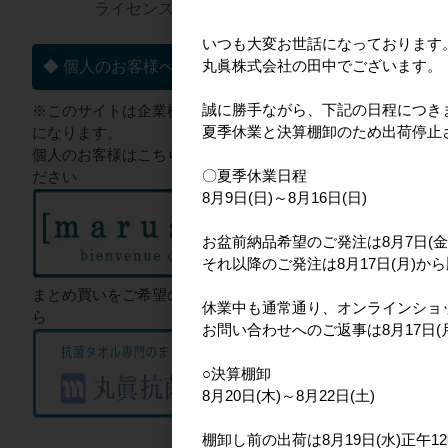
ライセンス一覧▼
いつも大変お世話になっております
丸眞株式会社の田中でございます。
◆ 個人のお客様へ
誠に勝手ながら、下記の日程につき
※このサイトは企業様向けのサイト
夏季休業と決算棚卸のため出荷停止
になります。
個人のお客様はこちらからご確認く
〇夏季休業日程
ださい
8月9日(日)～8月16日(日)
お盆前納品希望のご発注は8月7日(金
それ以降のご発注は8月17日(月)か
まとめ買いをご希望のお客様はこち
休業中も通常通り、オンラインショ
ら
お問い合わせへのご返事は8月17日
○決算棚卸
8月20日(木)～8月22日(土)
棚卸し前の出荷は8月19日(水)正午