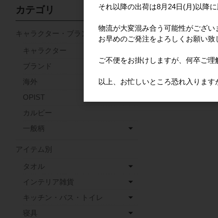
それ以降の出荷は8月24日(月)以降
カテゴリ
物流が大変混み合う可能性がござい
キャラクター・ブランド
お早めのご発注をよろしくお願い致
キャラクター
ご不便をお掛けしますが、何卒ご理
ブランド
以上、お忙しいところ恐れ入ります
海外
OPIST
カルビー
一般柄
アイテム別
タオル
インテリア雑貨
キッチン・バス・トイレ
寝具