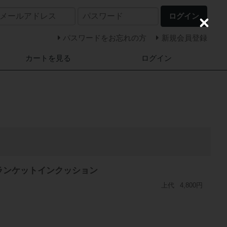
ログイン
C
l
パスワードをお忘れの方
新規会員登録
o
s
カートを見る
ログイン
e
ブランケットインクッション
上代
4,800円