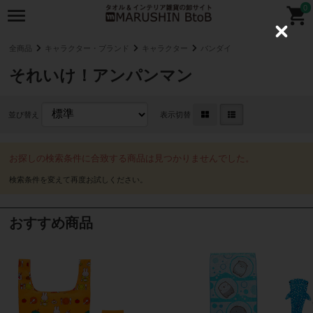
0
C
l
全商品
キャラクター・ブランド
キャラクター
バンダイ
o
s
それいけ！アンパンマン
e
並び替え
表示切替
お探しの検索条件に合致する商品は見つかりませんでした。
おすすめ商品