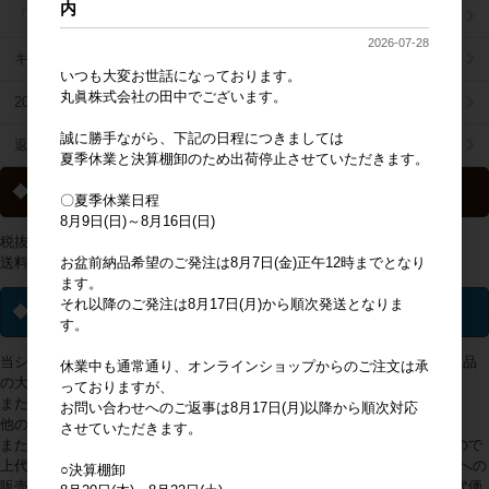
内
「掛け払い決済」のご案内
2026-07-28
キャラジャン
いつも大変お世話になっております。
丸眞株式会社の田中でございます。
2025年秋冬商品リスト
誠に勝手ながら、下記の日程につきましては
返品特約について
夏季休業と決算棚卸のため出荷停止させていただきます。
◆ 送料について
〇夏季休業日程
8月9日(日)～8月16日(日)
税抜2万円以上の購入で送料無料
お盆前納品希望のご発注は8月7日(金)正午12時までとなり
送料一覧は
こちらから
ます。
それ以降のご発注は8月17日(月)から順次発送となりま
◆ ライセンス商品について
す。
当ショップで取り扱っておりますライセンス(キャラクター・ブランド)商品
休業中も通常通り、オンラインショップからのご注文は承
の大多数は、販売地域が日本国内に限定されております。
っておりますが、
また、アミューズメントへの使用は出来かねます。
お問い合わせへのご返事は8月17日(月)以降から順次対応
他の製品や企業の販売促進、景品等にも使用できません。
させていただきます。
また、弊社が商品画面に入力している上代以上での販売ができかねますので
上代を上げて販売されないようお願い申し上げます。 万が一、日本国外への
○決算棚卸
販売や、他の製品や企業の販売促進、景品等に利用されていること、上代価