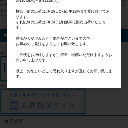
8月20日(木)～8月22日(土)
格以上の販売が判明した際は、会員登録を抹消の上、今後のご利用をお断り
させていただくことをあらかじめご理解ください。
棚卸し前の出荷は8月19日(水)正午12時まで受け付けてお
ライセンス商品以外についてはこの限りではありません。
ります。
それ以降の出荷は8月24日(月)以降に順次出荷いたしま
ライセンス一覧▼
す。
◆ 個人のお客様へ
物流が大変混み合う可能性がございますので
お早めのご発注をよろしくお願い致します。
※このサイトは企業様向けのサイトになります。
個人のお客様はこちらからご確認ください
ご不便をお掛けしますが、何卒ご理解いただけますようお
願い申し上げます。
以上、お忙しいところ恐れ入りますが宜しくお願い致しま
す。
まとめ買いをご希望のお客様はこちら
カテゴリ