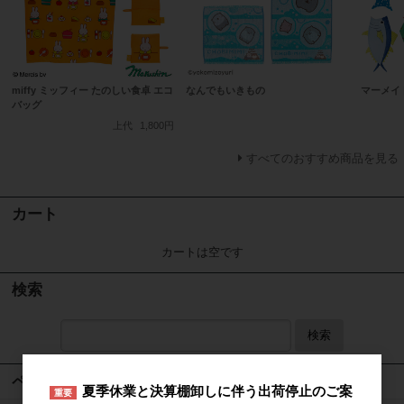
miffy ミッフィー たのしい食卓 エコ
なんでもいきもの
マーメイ
バッグ
上代
1,800円
すべてのおすすめ商品を見る
カート
カートは空です
検索
検索
ページメニュー
夏季休業と決算棚卸しに伴う出荷停止のご案
重要