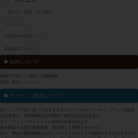
「掛け払い決済」のご案内
キャラジャン
2025年秋冬商品リスト
返品特約について
◆ 送料について
税抜2万円以上の購入で送料無料
送料一覧は
こちらから
◆ ライセンス商品について
当ショップで取り扱っておりますライセンス(キャラクター・ブランド)商品
の大多数は、販売地域が日本国内に限定されております。
また、アミューズメントへの使用は出来かねます。
他の製品や企業の販売促進、景品等にも使用できません。
また、弊社が商品画面に入力している上代以上での販売ができかねますので