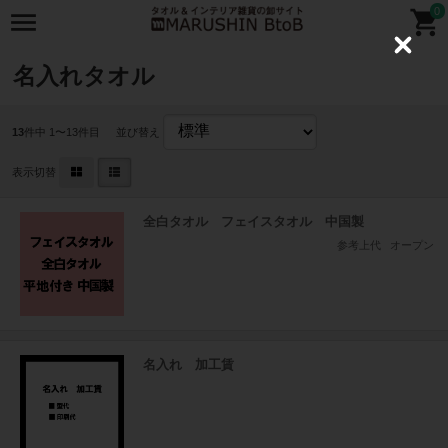
0
C
l
名入れタオル
o
s
e
13
件中 1〜13件目
並び替え
表示切替
全白タオル フェイスタオル 中国製
参考上代
オープン
名入れ 加工賃