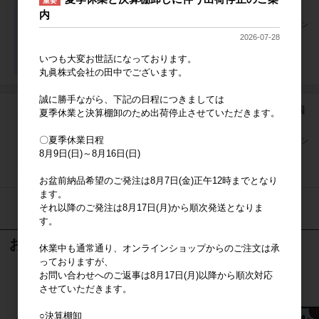
重要
240匁 全白タオル
内
参考上代
オープン
2026-07-28
いつも大変お世話になっております。
丸眞株式会社の田中でございます。
誠に勝手ながら、下記の日程につきましては
白タオル オールパイル(AP) フェイスタオル 中国
夏季休業と決算棚卸のため出荷停止させていただきます。
製
〇夏季休業日程
参考上代
オープン
8月9日(日)～8月16日(日)
お盆前納品希望のご発注は8月7日(金)正午12時までとなり
ます。
それ以降のご発注は8月17日(月)から順次発送となりま
13
件中 1〜13件目
す。
おすすめ商品
休業中も通常通り、オンラインショップからのご注文は承
っておりますが、
お問い合わせへのご返事は8月17日(月)以降から順次対応
させていただきます。
○決算棚卸