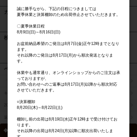
誠に勝手ながら、下記の日程につきましては
カート
夏季休業と決算棚卸のため出荷停止させていただきます。
カートは空です
〇夏季休業日程
8月9日(日)～8月16日(日)
検索
お盆前納品希望のご発注は8月7日(金)正午12時までとなり
ます。
検索
それ以降のご発注は8月17日(月)から順次発送となりま
す。
ページメニュー
休業中も通常通り、オンラインショップからのご注文は承
っておりますが、
「掛け払い決済」のご案内
お問い合わせへのご返事は8月17日(月)以降から順次対応
させていただきます。
キャラジャン
○決算棚卸
2025年秋冬商品リスト
8月20日(木)～8月22日(土)
返品特約について
棚卸し前の出荷は8月19日(水)正午12時まで受け付けてお
ります。
◆ 送料について
それ以降の出荷は8月24日(月)以降に順次出荷いたしま
す。