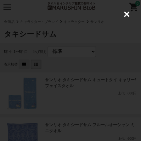
0
C
l
全商品
キャラクター・ブランド
キャラクター
サンリオ
o
s
タキシードサム
e
5
件中 1〜5件目
並び替え
表示切替
サンリオ タキシードサム キュートタイ キャリー/
フェイスタオル
上代
600円
サンリオ タキシードサム フルールオーシャン ミ
ニタオル
上代
600円