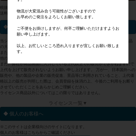
税抜2万円以上の購入で送料無料
物流が大変混み合う可能性がございますので
送料一覧は
こちらから
お早めのご発注をよろしくお願い致します。
◆ ライセンス商品について
ご不便をお掛けしますが、何卒ご理解いただけますようお
願い申し上げます。
当ショップで取り扱っておりますライセンス(キャラクター・ブランド)商品
以上、お忙しいところ恐れ入りますが宜しくお願い致しま
の大多数は、販売地域が日本国内に限定されております。
す。
また、アミューズメントへの使用は出来かねます。
他の製品や企業の販売促進、景品等にも使用できません。
また、弊社が商品画面に入力している上代以上での販売ができかねますので
上代を上げて販売されないようお願い申し上げます。 万が一、日本国外への
販売や、他の製品や企業の販売促進、景品等に利用されていること、上代価
格以上の販売が判明した際は、会員登録を抹消の上、今後のご利用をお断り
させていただくことをあらかじめご理解ください。
ライセンス商品以外についてはこの限りではありません。
ライセンス一覧▼
◆ 個人のお客様へ
※このサイトは企業様向けのサイトになります。
個人のお客様はこちらからご確認ください