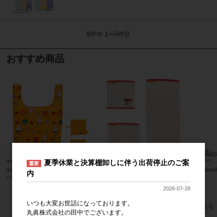
5
件中 1〜5件目
おすすめ商品
夏季休業と決算棚卸しに伴う出荷停止のご案
重要
miffy ミッフィー たのしい食卓 エコ
パンどろぼう
boyhood
内
バッグ
上代
1,800円
2026-07-28
いつも大変お世話になっております。
すべてのおすすめ商品を見る
丸眞株式会社の田中でございます。