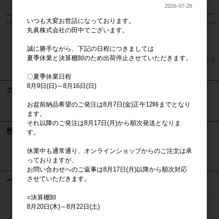
2026-07-28
いつも大変お世話になっております。
パンどろぼう
miffy ミッフィー たのしい食卓 エコ
フィンレ
丸眞株式会社の田中でございます。
バッグ
上代
1,800円
誠に勝手ながら、下記の日程につきましては
夏季休業と決算棚卸のため出荷停止させていただきます。
すべてのおすすめ商品を見る
〇夏季休業日程
8月9日(日)～8月16日(日)
カート
お盆前納品希望のご発注は8月7日(金)正午12時までとなり
カートは空です
ます。
それ以降のご発注は8月17日(月)から順次発送となりま
検索
す。
休業中も通常通り、オンラインショップからのご注文は承
検索
っておりますが、
お問い合わせへのご返事は8月17日(月)以降から順次対応
させていただきます。
ページメニュー
○決算棚卸
「掛け払い決済」のご案内
8月20日(木)～8月22日(土)