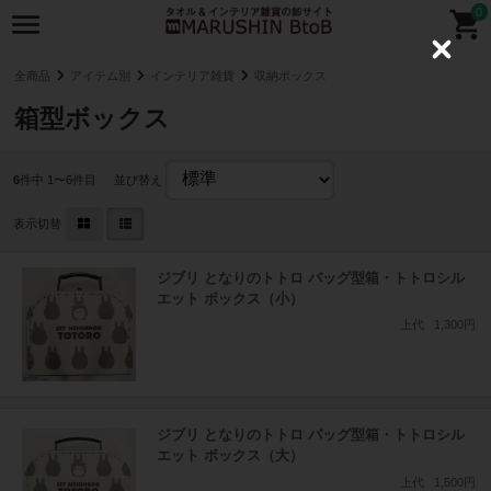
0
C
l
全商品
アイテム別
インテリア雑貨
収納ボックス
o
s
箱型ボックス
e
6
件中 1〜6件目
並び替え
表示切替
ジブリ となりのトトロ バッグ型箱・トトロシル
エット ボックス（小）
上代
1,300円
ジブリ となりのトトロ バッグ型箱・トトロシル
エット ボックス（大）
上代
1,500円