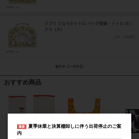
ジブリ となりのトトロ バッグ型箱・トトロ ボッ
クス（大）
上代
1,500円
6
件中 1〜6件目
おすすめ商品
夏季休業と決算棚卸しに伴う出荷停止のご案
重要
内