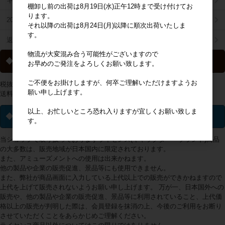
キャラジャン
棚卸し前の出荷は8月19日(水)正午12時まで受け付けてお
ります。
2025年秋冬商品リスト
それ以降の出荷は8月24日(月)以降に順次出荷いたしま
す。
返品特約について
物流が大変混み合う可能性がございますので
◆ 送料について
お早めのご発注をよろしくお願い致します。
ご不便をお掛けしますが、何卒ご理解いただけますようお
税抜2万円以上の購入で送料無料
願い申し上げます。
送料一覧は
こちらから
以上、お忙しいところ恐れ入りますが宜しくお願い致しま
◆ ライセンス商品について
す。
当ショップで取り扱っておりますライセンス(キャラクター・ブランド)商品
の大多数は、販売地域が日本国内に限定されております。
また、アミューズメントへの使用は出来かねます。
他の製品や企業の販売促進、景品等にも使用できません。
また、弊社が商品画面に入力している上代以上での販売ができかねますので
上代を上げて販売されないようお願い申し上げます。 万が一、日本国外への
販売や、他の製品や企業の販売促進、景品等に利用されていること、上代価
格以上の販売が判明した際は、会員登録を抹消の上、今後のご利用をお断り
させていただくことをあらかじめご理解ください。