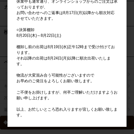
休業中も通常通り、オンラインショップからのご注文は承
カート
っておりますが、
お問い合わせへのご返事は8月17日(月)以降から順次対応
させていただきます。
カートは空です
○決算棚卸
検索
8月20日(木)～8月22日(土)
棚卸し前の出荷は8月19日(水)正午12時まで受け付けてお
検索
ります。
それ以降の出荷は8月24日(月)以降に順次出荷いたしま
ページメニュー
す。
「掛け払い決済」のご案内
物流が大変混み合う可能性がございますので
お早めのご発注をよろしくお願い致します。
キャラジャン
ご不便をお掛けしますが、何卒ご理解いただけますようお
2025年秋冬商品リスト
願い申し上げます。
以上、お忙しいところ恐れ入りますが宜しくお願い致しま
返品特約について
す。
◆ 送料について