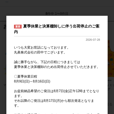
8
件中 1〜8件目
おすすめ商品
夏季休業と決算棚卸しに伴う出荷停止のご案
重要
内
2026-07-28
いつも大変お世話になっております。
丸眞株式会社の田中でございます。
誠に勝手ながら、下記の日程につきましては
夏季休業と決算棚卸のため出荷停止させていただきます。
〇夏季休業日程
8月9日(日)～8月16日(日)
マーメイドブランケット
パンどろぼう
miffy
バッグ
お盆前納品希望のご発注は8月7日(金)正午12時までとなり
ます。
それ以降のご発注は8月17日(月)から順次発送となりま
すべてのおすすめ商品を見る
す。