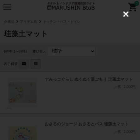
0
C
l
全商品
アイテム別
キッチン・バス・トイレ
o
s
珪藻土マット
e
8
件中 1〜8件目
並び替え
表示切替
すみっコぐらし ぬくぬく湯ごもり 珪藻土マット
上代
1,000円
おさるのジョージ おさるとバス 珪藻土マット
上代
1,000円