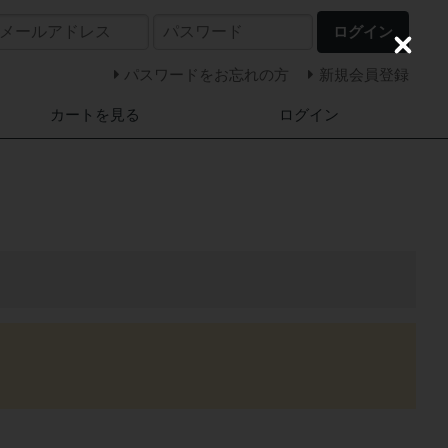
ログイン
C
l
パスワードをお忘れの方
新規会員登録
o
s
カートを見る
ログイン
e