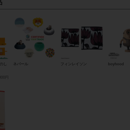
品
たのし
ネパール
フィンレイソン
boyhood
800円