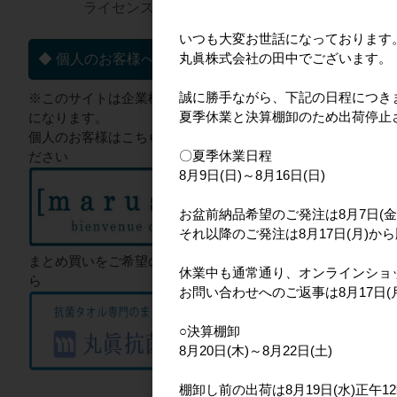
ライセンス一覧▼
いつも大変お世話になっております
丸眞株式会社の田中でございます。
◆ 個人のお客様へ
誠に勝手ながら、下記の日程につき
※このサイトは企業様向けのサイト
夏季休業と決算棚卸のため出荷停止
になります。
個人のお客様はこちらからご確認く
〇夏季休業日程
ださい
8月9日(日)～8月16日(日)
お盆前納品希望のご発注は8月7日(金
それ以降のご発注は8月17日(月)か
まとめ買いをご希望のお客様はこち
休業中も通常通り、オンラインショ
ら
お問い合わせへのご返事は8月17日
○決算棚卸
8月20日(木)～8月22日(土)
棚卸し前の出荷は8月19日(水)正午