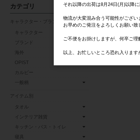
それ以降の出荷は8月24日(月)以降
カテゴリ
物流が大変混み合う可能性がござい
キャラクター・ブランド
お早めのご発注をよろしくお願い致
キャラクター
ご不便をお掛けしますが、何卒ご理
ブランド
以上、お忙しいところ恐れ入ります
海外
OPIST
カルビー
一般柄
アイテム別
タオル
インテリア雑貨
キッチン・バス・トイレ
寝具