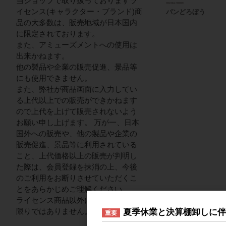
当ショップで取り扱っておりますラ
イセンス(キャラクター・ブランド)商
パンどろぼう
品の大多数は、販売地域が日本国内
に限定されております。
また、アミューズメントへの使用は
出来かねます。
他の製品や企業の販売促進、景品等
にも使用できません。
また、弊社が商品画面に入力してい
る上代以上での販売ができかねます
ので上代を上げて販売されないよう
お願い申し上げます。 万が一、日本
国外への販売や、他の製品や企業の
販売促進、景品等に利用されている
こと、上代価格以上の販売が判明し
た際は、会員登録を抹消の上、今後
のご利用をお断りさせていただくこ
とをあらかじめご理解ください。
ライセンス商品以外についてはこの
限りではありません。
夏季休業と決算棚卸しに
重要