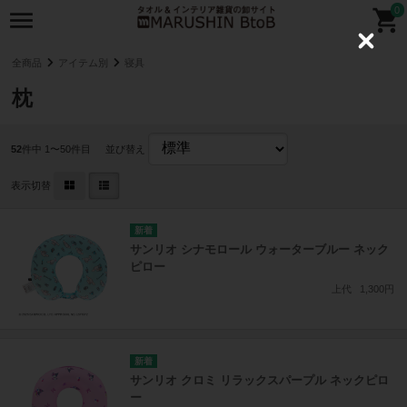
0
C
l
全商品
アイテム別
寝具
o
s
枕
e
52
件中 1〜50件目
並び替え
表示切替
サンリオ シナモロール ウォーターブルー ネック
ピロー
上代
1,300円
サンリオ クロミ リラックスパープル ネックピロ
ー