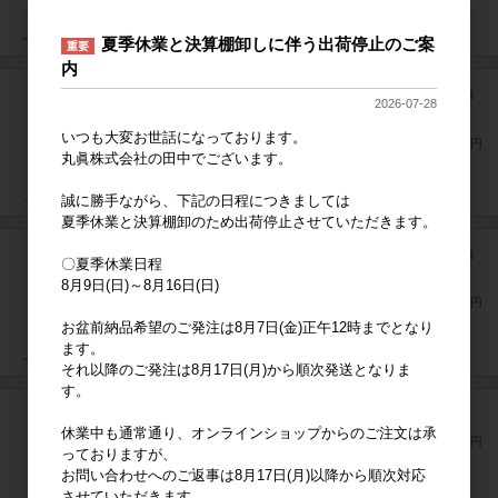
夏季休業と決算棚卸しに伴う出荷停止のご案
重要
内
サンリオ ハローキティ フローラルアップル 抱き
2026-07-28
枕
いつも大変お世話になっております。
上代
3,000円
丸眞株式会社の田中でございます。
誠に勝手ながら、下記の日程につきましては
夏季休業と決算棚卸のため出荷停止させていただきます。
ディズニー くまのプーさん ワームオレンジ 抱き
〇夏季休業日程
枕
8月9日(日)～8月16日(日)
上代
3,000円
お盆前納品希望のご発注は8月7日(金)正午12時までとなり
ます。
それ以降のご発注は8月17日(月)から順次発送となりま
す。
ディズニー ミッキー ファインシェイプ 抱き枕
休業中も通常通り、オンラインショップからのご注文は承
上代
3,000円
っておりますが、
お問い合わせへのご返事は8月17日(月)以降から順次対応
させていただきます。