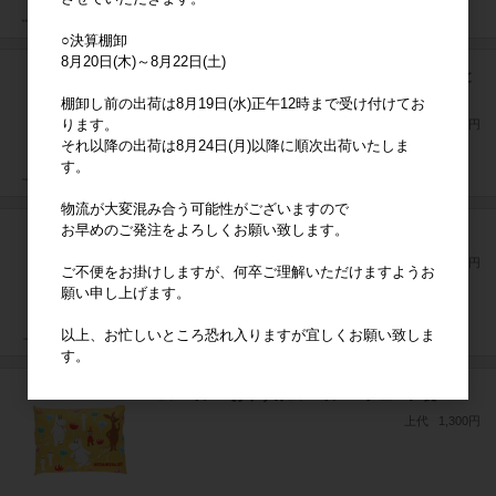
○決算棚卸
8月20日(木)～8月22日(土)
星のカービィ カービィ コットンキャンディ 雲と
カービィロングクッション 抱き枕
棚卸し前の出荷は8月19日(水)正午12時まで受け付けてお
ります。
上代
3,000円
それ以降の出荷は8月24日(月)以降に順次出荷いたしま
す。
物流が大変混み合う可能性がございますので
お早めのご発注をよろしくお願い致します。
シナモロール ふんわりペール ジュニア枕
上代
1,300円
ご不便をお掛けしますが、何卒ご理解いただけますようお
願い申し上げます。
以上、お忙しいところ恐れ入りますが宜しくお願い致しま
す。
ムーミン おやすみムーミン ジュニア枕
上代
1,300円