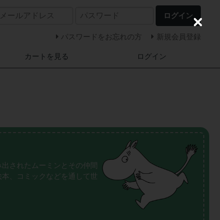
ログイン
C
l
パスワードをお忘れの方
新規会員登録
o
s
カートを見る
ログイン
e
み出されたムーミンとその仲間
絵本、コミックなどを通して世