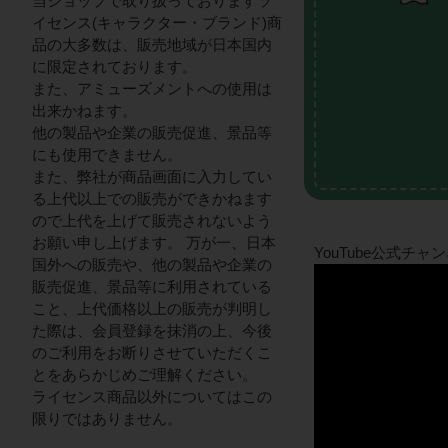
当ショップで取り扱っておりますラ
イセンス(キャラクター・ブランド)商
品の大多数は、販売地域が日本国内
に限定されております。
また、アミューズメントへの使用は
出来かねます。
他の製品や企業の販売促進、景品等
にも使用できません。
また、弊社が商品画面に入力してい
る上代以上での販売ができかねます
ので上代を上げて販売されないよう
お願い申し上げます。 万が一、日本
YouTube公式チ
国外への販売や、他の製品や企業の
販売促進、景品等に利用されている
こと、上代価格以上の販売が判明し
た際は、会員登録を抹消の上、今後
のご利用をお断りさせていただくこ
とをあらかじめご理解ください。
ライセンス商品以外についてはこの
限りではありません。