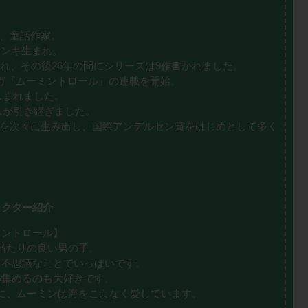
、童話作家。
シンキ生まれ。
され、その後26年の間にシリーズは9作書かれました。
ンガ『ムーミントロール』の連載を開始。
しまれました。
スが引き継ぎました。
を次々に生み出し、国際アンデルセン賞をはじめとして多く
ラクター紹介
ミントロール】
当たりの良い男の子。
て不思議なことでいっぱいです。
い集めるのも大好きです。
に、ムーミンは海をこよなく愛しています。