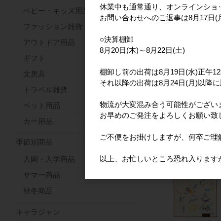
休業中も通常通り、オンラインショ
ベビー・キッズ用品
お問い合わせへのご返事は8月17日
ファッション雑貨
○決算棚卸
アウトドア用品
8月20日(木)～8月22日(土)
ギフト
棚卸し前の出荷は8月19日(水)正午
文房具
それ以降の出荷は8月24日(月)以降
トラベル雑貨
物流が大変混み合う可能性がござい
ペット用品
お早めのご発注をよろしくお願い致
カー用品
ご不便をお掛けしますが、何卒ご理
季節別商品
以上、お忙しいところ恐れ入ります
入園・入学商品
サマー商品
秋冬商品
キャラジャン