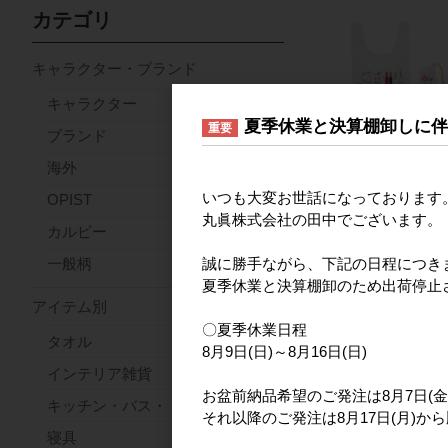
カテゴリ
キャラクター・ブランド
キャラクター
夏季休業と決算棚卸しに
重要
ブランド
海外
いつも大変お世話になっております
OPIST
丸眞株式会社の田中でございます。
カルビー
誠に勝手ながら、下記の日程につき
一般柄
夏季休業と決算棚卸のため出荷停止
アイテム別
〇夏季休業日程
タオル
8月9日(日)～8月16日(日)
インテリア雑貨
お盆前納品希望のご発注は8月7日(金
キッチン・バス・トイレ
それ以降のご発注は8月17日(月)か
寝具