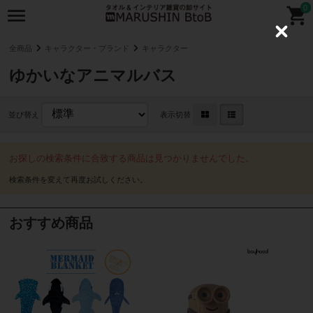
0
C
l
全商品
キャラクター・ブランド
キャラクター
o
s
ゆかいなアニマルバス
e
並び替え
表示切替
お探しの検索条件に合致する商品は見つかりませんでした。
おすすめ商品