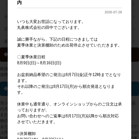
内
「掛け払い決済」のご案内
2026-07-28
キャラジャン
いつも大変お世話になっております。
丸眞株式会社の田中でございます。
2025年秋冬商品リスト
誠に勝手ながら、下記の日程につきましては
返品特約について
夏季休業と決算棚卸のため出荷停止させていただきます。
◆ 送料について
〇夏季休業日程
8月9日(日)～8月16日(日)
税抜2万円以上の購入で送料無料
お盆前納品希望のご発注は8月7日(金)正午12時までとなり
送料一覧は
こちらから
ます。
それ以降のご発注は8月17日(月)から順次発送となりま
◆ ライセンス商品について
す。
当ショップで取り扱っておりますライセンス(キャラクター・ブランド)商品
休業中も通常通り、オンラインショップからのご注文は承
の大多数は、販売地域が日本国内に限定されております。
っておりますが、
また、アミューズメントへの使用は出来かねます。
お問い合わせへのご返事は8月17日(月)以降から順次対応
他の製品や企業の販売促進、景品等にも使用できません。
させていただきます。
また、弊社が商品画面に入力している上代以上での販売ができかねますので
上代を上げて販売されないようお願い申し上げます。 万が一、日本国外への
○決算棚卸
販売や、他の製品や企業の販売促進、景品等に利用されていること、上代価