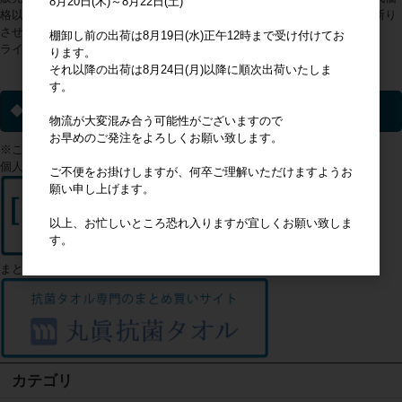
8月20日(木)～8月22日(土)
格以上の販売が判明した際は、会員登録を抹消の上、今後のご利用をお断り
させていただくことをあらかじめご理解ください。
棚卸し前の出荷は8月19日(水)正午12時まで受け付けてお
ライセンス商品以外についてはこの限りではありません。
ります。
それ以降の出荷は8月24日(月)以降に順次出荷いたしま
ライセンス一覧▼
す。
◆ 個人のお客様へ
物流が大変混み合う可能性がございますので
お早めのご発注をよろしくお願い致します。
※このサイトは企業様向けのサイトになります。
個人のお客様はこちらからご確認ください
ご不便をお掛けしますが、何卒ご理解いただけますようお
願い申し上げます。
以上、お忙しいところ恐れ入りますが宜しくお願い致しま
す。
まとめ買いをご希望のお客様はこちら
カテゴリ