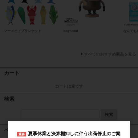
マーメイドブランケット
boyhood
なんでも
すべてのおすすめ商品を見る
カート
カートは空です
検索
検索
ページメニュー
夏季休業と決算棚卸しに伴う出荷停止のご案
重要