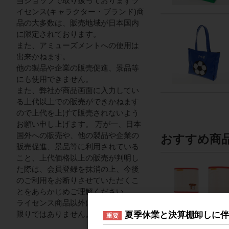
当ショップで取り扱っておりますラ
イセンス(キャラクター・ブランド)商
品の大多数は、販売地域が日本国内
に限定されております。
また、アミューズメントへの使用は
出来かねます。
他の製品や企業の販売促進、景品等
にも使用できません。
また、弊社が商品画面に入力してい
る上代以上での販売ができかねます
ので上代を上げて販売されないよう
お願い申し上げます。 万が一、日本
国外への販売や、他の製品や企業の
おすすめ商
販売促進、景品等に利用されている
こと、上代価格以上の販売が判明し
た際は、会員登録を抹消の上、今後
のご利用をお断りさせていただくこ
とをあらかじめご理解ください。
ライセンス商品以外についてはこの
限りではありません。
夏季休業と決算棚卸しに
重要