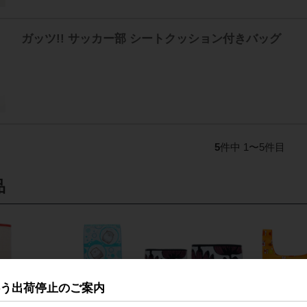
ガッツ!! サッカー部 シートクッション付きバッグ
5
件中 1〜5件目
品
伴う出荷停止のご案内