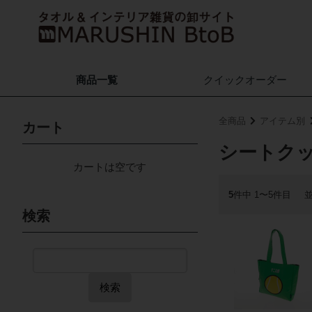
商品一覧
クイック
オーダー
全商品
アイテム別
カート
シートク
カートは空です
5
件中 1〜5件目
検索
検索