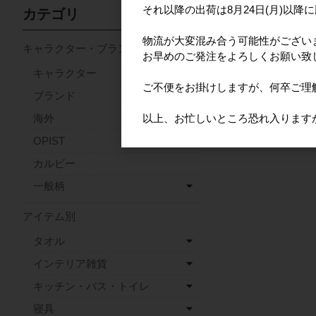
それ以降の出荷は8月24日(月)以降
カテゴリ
物流が大変混み合う可能性がござい
キャラクター・ブランド
お早めのご発注をよろしくお願い致
キャラクター
ご不便をお掛けしますが、何卒ご理
ブランド
以上、お忙しいところ恐れ入ります
海外
OPIST
カルビー
一般柄
アイテム別
タオル
インテリア雑貨
キッチン・バス・トイレ
寝具