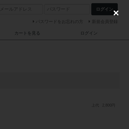
ログイン
C
l
パスワードをお忘れの方
新規会員登録
o
s
カートを見る
ログイン
e
上代
2,800円