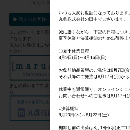
ライセンス一覧▼
パンどろぼう
いつも大変お世話になっております
丸眞株式会社の田中でございます。
◆ 個人のお客様へ
誠に勝手ながら、下記の日程につき
※このサイトは企業様向けのサイト
夏季休業と決算棚卸のため出荷停止
になります。
個人のお客様はこちらからご確認く
〇夏季休業日程
ださい
8月9日(日)～8月16日(日)
お盆前納品希望のご発注は8月7日(金
それ以降のご発注は8月17日(月)か
boyhood
まとめ買いをご希望のお客様はこち
休業中も通常通り、オンラインショ
ら
お問い合わせへのご返事は8月17日
○決算棚卸
8月20日(木)～8月22日(土)
棚卸し前の出荷は8月19日(水)正午