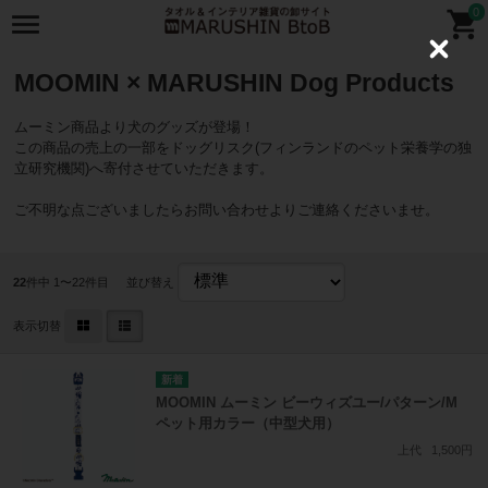
0
C
l
MOOMIN × MARUSHIN Dog Products
o
s
e
ムーミン商品より犬のグッズが登場！
この商品の売上の一部をドッグリスク(フィンランドのペット栄養学の独
立研究機関)へ寄付させていただきます。
ご不明な点ございましたらお問い合わせよりご連絡くださいませ。
22
件中 1〜22件目
並び替え
表示切替
MOOMIN ムーミン ビーウィズユー/パターン/M
ペット用カラー（中型犬用）
上代
1,500円