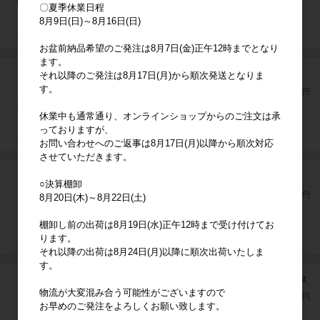
〇夏季休業日程
8月9日(日)～8月16日(日)
お盆前納品希望のご発注は8月7日(金)正午12時までとなり
ます。
MOOMIN ムーミン ビーウィズユー カラー
それ以降のご発注は8月17日(月)から順次発送となりま
す。
上代
1,000円
休業中も通常通り、オンラインショップからのご注文は承
っておりますが、
お問い合わせへのご返事は8月17日(月)以降から順次対応
させていただきます。
MOOMIN ムーミン ビーウィズユー ロープトイ
○決算棚卸
上代
1,300円
8月20日(木)～8月22日(土)
棚卸し前の出荷は8月19日(水)正午12時まで受け付けてお
ります。
それ以降の出荷は8月24日(月)以降に順次出荷いたしま
す。
MOOMIN ムーミン ムーミンやしき ドッグハウス
物流が大変混み合う可能性がございますので
上代
10,000円
お早めのご発注をよろしくお願い致します。