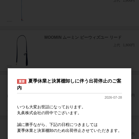
上代
1,800円
MOOMIN ムーミン ビーウィズユー リード
上代
1,800円
夏季休業と決算棚卸しに伴う出荷停止のご案
MOOMIN ムーミン ビーウィズユー/パターン カ
重要
内
ラー
上代
1,000円
2026-07-28
いつも大変お世話になっております。
丸眞株式会社の田中でございます。
誠に勝手ながら、下記の日程につきましては
MOOMIN ムーミン ムーミンやしき カラー
夏季休業と決算棚卸のため出荷停止させていただきます。
上代
1,000円