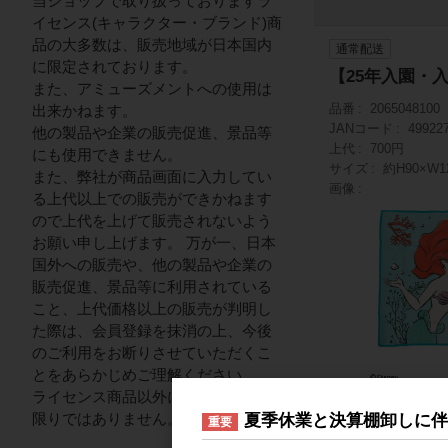
当ショップで取り扱っておりますラ
イセンス(キャラクター・ブランド)商
品の大多数は、販売地域が日本国内
通常配送
に限定されております。
【25年入園・
また、アミューズメントへの使用は
品番
2065048100
出来かねます。
JANコード
49922
他の製品や企業の販売促進、景品等
上代
700円
にも使用できません。
サイズ
約H90×W1
また、弊社が商品画面に入力してい
画像
る上代以上での販売ができかねます
ので上代を上げて販売されないよう
お願い申し上げます。 万が一、日本
国外への販売や、他の製品や企業の
販売促進、景品等に利用されている
こと、上代価格以上の販売が判明し
た際は、会員登録を抹消の上、今後
のご利用をお断りさせていただくこ
とをあらかじめご理解ください。
ライセンス商品以外についてはこの
納品形態
紙ラベル
限りではありません。
夏季休業と決算棚卸しに
重要