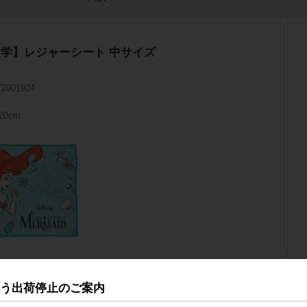
入学】レジャーシート 中サイズ
72901924
20cm
にJAN印字・1P袋入れ
伴う出荷停止のご案内