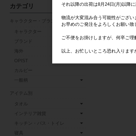
miffy ミッフィー 
それ以降の出荷は8月24日(月)以降
カテゴリ
い食卓 エコバッグ
上代
1,
物流が大変混み合う可能性がござい
キャラクター・ブランド
お早めのご発注をよろしくお願い致
キャラクター
ご不便をお掛けしますが、何卒ご理
ブランド
以上、お忙しいところ恐れ入ります
海外
OPIST
カルビー
一般柄
アイテム別
タオル
インテリア雑貨
キッチン・バス・トイレ
寝具