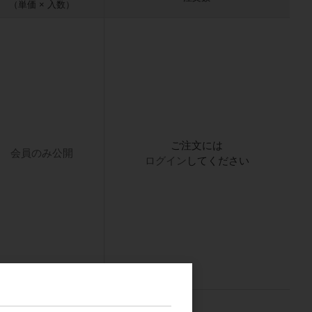
（単価 × 入数）
ご注文には
会員のみ公開
ログイン
してください