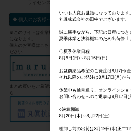
ライセンス一覧▼
おすすめ商
いつも大変お世話になっております
丸眞株式会社の田中でございます。
◆ 個人のお客様へ
誠に勝手ながら、下記の日程につき
※このサイトは企業様向けのサイト
夏季休業と決算棚卸のため出荷停止
になります。
個人のお客様はこちらからご確認く
〇夏季休業日程
ださい
8月9日(日)～8月16日(日)
パンどろぼう
お盆前納品希望のご発注は8月7日(金
それ以降のご発注は8月17日(月)か
まとめ買いをご希望のお客様はこち
休業中も通常通り、オンラインショ
ら
お問い合わせへのご返事は8月17日
○決算棚卸
8月20日(木)～8月22日(土)
棚卸し前の出荷は8月19日(水)正午