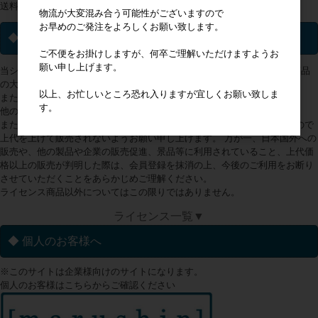
送料一覧は
こちらから
物流が大変混み合う可能性がございますので
お早めのご発注をよろしくお願い致します。
◆ ライセンス商品について
ご不便をお掛けしますが、何卒ご理解いただけますようお
願い申し上げます。
当ショップで取り扱っておりますライセンス(キャラクター・ブランド)商品
の大多数は、販売地域が日本国内に限定されております。
以上、お忙しいところ恐れ入りますが宜しくお願い致しま
また、アミューズメントへの使用は出来かねます。
す。
他の製品や企業の販売促進、景品等にも使用できません。
また、弊社が商品画面に入力している上代以上での販売ができかねますので
上代を上げて販売されないようお願い申し上げます。 万が一、日本国外への
販売や、他の製品や企業の販売促進、景品等に利用されていること、上代価
格以上の販売が判明した際は、会員登録を抹消の上、今後のご利用をお断り
させていただくことをあらかじめご理解ください。
ライセンス商品以外についてはこの限りではありません。
ライセンス一覧▼
◆ 個人のお客様へ
※このサイトは企業様向けのサイトになります。
個人のお客様はこちらからご確認ください