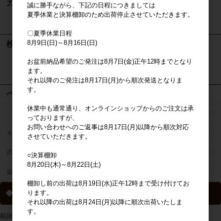
カート
誠に勝手ながら、下記の日程につきましては
夏季休業と決算棚卸のため出荷停止させていただきます。
カートは空です
〇夏季休業日程
8月9日(日)～8月16日(日)
検索
お盆前納品希望のご発注は8月7日(金)正午12時までとなり
検索
ます。
それ以降のご発注は8月17日(月)から順次発送となりま
す。
ページメニュー
休業中も通常通り、オンラインショップからのご注文は承
「掛け払い決済」のご案内
っておりますが、
お問い合わせへのご返事は8月17日(月)以降から順次対応
キャラジャン
させていただきます。
2025年秋冬商品リスト
○決算棚卸
8月20日(木)～8月22日(土)
返品特約について
棚卸し前の出荷は8月19日(水)正午12時まで受け付けてお
◆ 送料について
ります。
それ以降の出荷は8月24日(月)以降に順次出荷いたしま
す。
税抜2万円以上の購入で送料無料