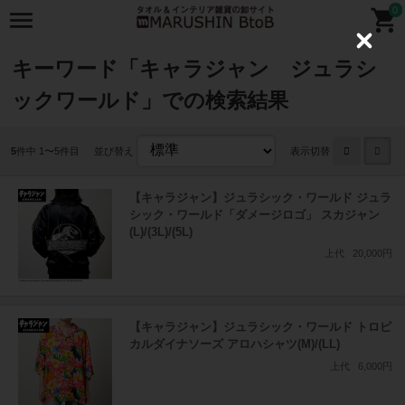
0
C
l
キーワード「キャラジャン ジュラシ
o
s
ックワールド」での検索結果
e
5
件中 1〜5件目
並び替え
表示切替
【キャラジャン】ジュラシック・ワールド ジュラ
シック・ワールド「ダメージロゴ」 スカジャン
(L)/(3L)/(5L)
上代
20,000円
【キャラジャン】ジュラシック・ワールド トロピ
カルダイナソーズ アロハシャツ(M)/(LL)
上代
6,000円