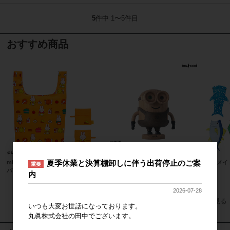
5
件中 1〜5件目
おすすめ商品
夏季休業と決算棚卸しに伴う出荷停止のご案
miffy ミッフィー たのしい食卓 エコ
boyhood
マーメイ
重要
バッグ
内
上代
1,800円
2026-07-28
すべてのおすすめ商品を見る
いつも大変お世話になっております。
丸眞株式会社の田中でございます。