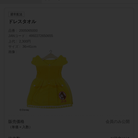
通常配送
ドレスタオル
品番
2005065000
JANコード
4992272650655
上代
2,300円
サイズ
36×41cm
画像
販売価格
会員のみ公開
（単価 × 入数）