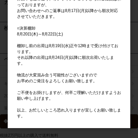
カート
っておりますが、
お問い合わせへのご返事は8月17日(月)以降から順次対応
カートは空です
させていただきます。
検索
○決算棚卸
8月20日(木)～8月22日(土)
検索
棚卸し前の出荷は8月19日(水)正午12時まで受け付けてお
ります。
それ以降の出荷は8月24日(月)以降に順次出荷いたしま
ページメニュー
す。
「掛け払い決済」のご案内
物流が大変混み合う可能性がございますので
お早めのご発注をよろしくお願い致します。
キャラジャン
ご不便をお掛けしますが、何卒ご理解いただけますようお
2025年秋冬商品リスト
願い申し上げます。
返品特約について
以上、お忙しいところ恐れ入りますが宜しくお願い致しま
す。
◆ 送料について
税抜2万円以上の購入で送料無料