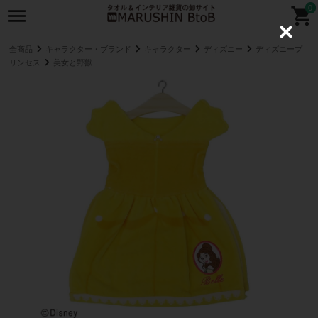
0
C
l
全商品
キャラクター・ブランド
キャラクター
ディズニー
ディズニープ
o
リンセス
美女と野獣
s
e