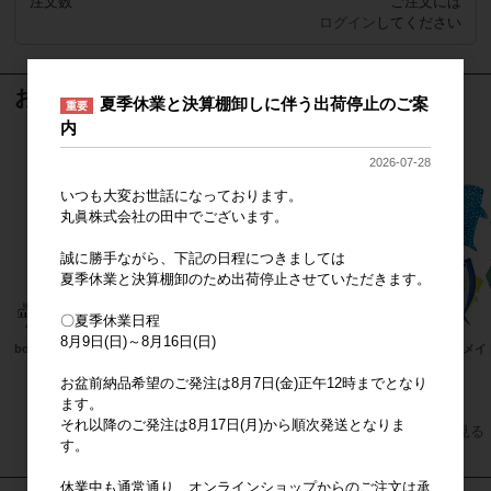
注文数
ご注文には
ログイン
してください
おすすめ商品
夏季休業と決算棚卸しに伴う出荷停止のご案
重要
内
2026-07-28
いつも大変お世話になっております。
丸眞株式会社の田中でございます。
誠に勝手ながら、下記の日程につきましては
夏季休業と決算棚卸のため出荷停止させていただきます。
〇夏季休業日程
8月9日(日)～8月16日(日)
boyhood
なんでもいきもの
マーメイ
お盆前納品希望のご発注は8月7日(金)正午12時までとなり
ます。
それ以降のご発注は8月17日(月)から順次発送となりま
すべてのおすすめ商品を見る
す。
休業中も通常通り、オンラインショップからのご注文は承