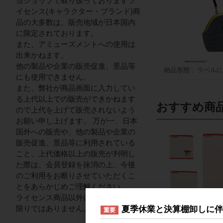
当ショップで取り扱っておりますラ
イセンス(キャラクター・ブランド)商
品の大多数は、販売地域が日本国内
に限定されております。
また、アミューズメントへの使用は
出来かねます。
他の製品や企業の販売促進、景品等
納品形態
ラベルに
にも使用できません。
また、弊社が商品画面に入力してい
る上代以上での販売ができかねます
おすすめ商
ので上代を上げて販売されないよう
お願い申し上げます。 万が一、日本
国外への販売や、他の製品や企業の
販売促進、景品等に利用されている
こと、上代価格以上の販売が判明し
た際は、会員登録を抹消の上、今後
のご利用をお断りさせていただくこ
とをあらかじめご理解ください。
ライセンス商品以外についてはこの
限りではありません。
夏季休業と決算棚卸しに
重要
パンどろぼう