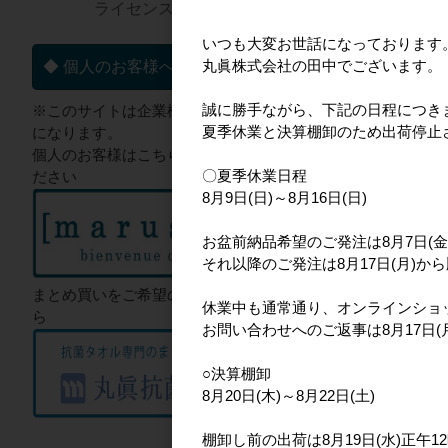
ライセンス一覧▼
いつも大変お世話になっております
丸眞株式会社の田中でございます。
◆ 個人のお客様へ
誠に勝手ながら、下記の日程につき
※このサイトは企業様向けのサイト
夏季休業と決算棚卸のため出荷停止
になります。
個人のお客様はこちらからご確認く
〇夏季休業日程
ださい
8月9日(日)～8月16日(日)
マーメイドブランケ
お盆前納品希望のご発注は8月7日(金
それ以降のご発注は8月17日(月)か
まとめ買いをご希望のお客様はこち
休業中も通常通り、オンラインショ
ら
お問い合わせへのご返事は8月17日
○決算棚卸
8月20日(木)～8月22日(土)
棚卸し前の出荷は8月19日(水)正午