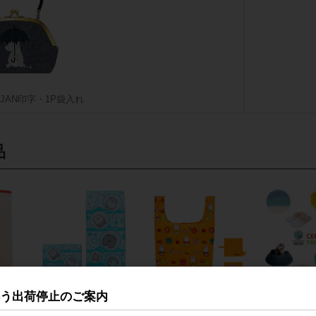
JAN印字・1P袋入れ
品
伴う出荷停止のご案内
なんでもいきもの
miffy ミッフィー たのし
ネパール
い食卓 エコバッグ