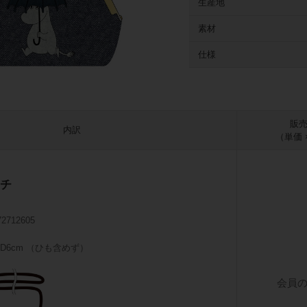
生産地
素材
仕様
販
内訳
（単価 
チ
72712605
0×D6cm （ひも含めず）
会員