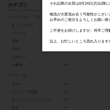
それ以降の出荷は8月24日(月)以降
カテゴリ
物流が大変混み合う可能性がござい
キャラクター・ブランド
お早めのご発注をよろしくお願い致
キャラクター
ご不便をお掛けしますが、何卒ご理
ブランド
以上、お忙しいところ恐れ入ります
海外
OPIST
カルビー
一般柄
アイテム別
タオル
インテリア雑貨
キッチン・バス・トイレ
寝具