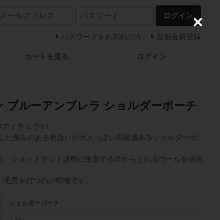
ログイン
C
l
パスワードをお忘れの方
新規会員登録
o
s
カートを見る
ログイン
e
ン ブルーアンブレラ ショルダーポーチ
ボアイテムです!
用した深みのある色合いが大人っぽい高級感あるショルダーポ
る、シェットランド諸島に生息する羊からとれるウールを使用
い毛質を持つのが特徴です。
ショルダーポーチ