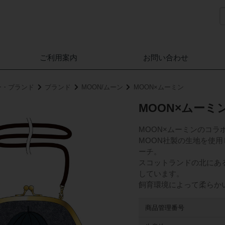
ご利用案内
お問い合わせ
ー・ブランド
ブランド
MOON/ムーン
MOON×ムーミン
MOON×ムーミ
MOON×ムーミンのコラ
MOON社製の生地を使
ーチ。
スコットランドの北にあ
しています。
飼育環境によって柔らか
商品管理番号