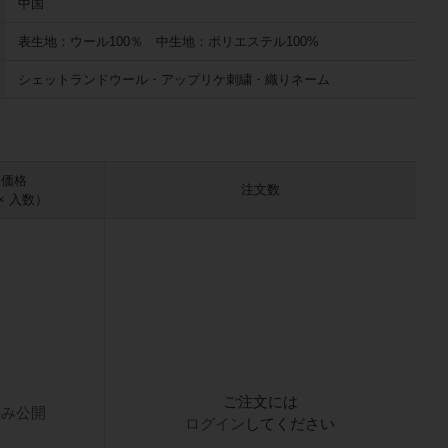
中国
表生地：ウール100％ 中生地：ポリエステル100%
シェットランドウール・アップリケ刺繍・織りネーム
売価格
注文数
× 入数）
ご注文には
のみ公開
ログイン
してください