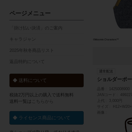
ページメニュー
「掛け払い決済」のご案内
キャラジャン
2025年秋冬商品リスト
返品特約について
通常配送
ショルダーポー
◆ 送料について
品番
1425008900
税抜2万円以上の購入で送料無料
JANコード
49922
上代
3,000円
送料一覧は
こちらから
サイズ
H12×W2
画像
◆ ライセンス商品について