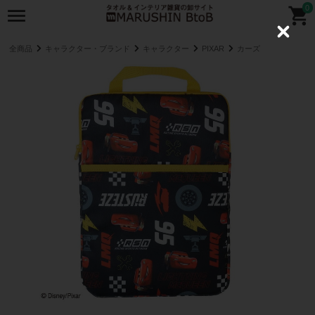
0
C
l
全商品
キャラクター・ブランド
キャラクター
PIXAR
カーズ
o
s
e