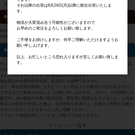
返品特約について
それ以降の出荷は8月24日(月)以降に順次出荷いたしま
す。
◆ 送料について
物流が大変混み合う可能性がございますので
お早めのご発注をよろしくお願い致します。
税抜2万円以上の購入で送料無料
送料一覧は
こちらから
ご不便をお掛けしますが、何卒ご理解いただけますようお
願い申し上げます。
◆ ライセンス商品について
以上、お忙しいところ恐れ入りますが宜しくお願い致しま
す。
当ショップで取り扱っておりますライセンス(キャラクター・ブランド)商品
の大多数は、販売地域が日本国内に限定されております。
また、アミューズメントへの使用は出来かねます。
他の製品や企業の販売促進、景品等にも使用できません。
また、弊社が商品画面に入力している上代以上での販売ができかねますので
上代を上げて販売されないようお願い申し上げます。 万が一、日本国外への
販売や、他の製品や企業の販売促進、景品等に利用されていること、上代価
格以上の販売が判明した際は、会員登録を抹消の上、今後のご利用をお断り
させていただくことをあらかじめご理解ください。
ライセンス商品以外についてはこの限りではありません。
ライセンス一覧▼