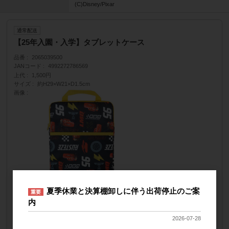
(C)Disney/Pixar
通常配送
【25年入園・入学】タブレットケース
品番
2065039500
JANコード
4992272786569
上代
1,500円
サイズ
約H29×W21×D1.5cm
画像
夏季休業と決算棚卸しに伴う出荷停止のご案
重要
納品形態
紙資材にJAN印字・1P袋入れ(乾燥剤)
内
販売価格
会員のみ公開
2026-07-28
（単価 × 入数）