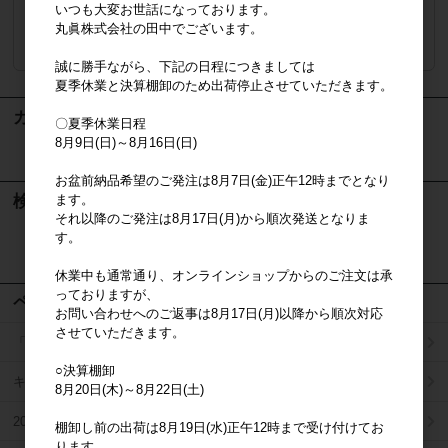
いつも大変お世話になっております。
丸眞株式会社の田中でございます。
注文数
ご注文には
ログイン
してください
誠に勝手ながら、下記の日程につきましては
夏季休業と決算棚卸のため出荷停止させていただきます。
カート
〇夏季休業日程
8月9日(日)～8月16日(日)
カートは空です
お盆前納品希望のご発注は8月7日(金)正午12時までとなり
検索
ます。
それ以降のご発注は8月17日(月)から順次発送となりま
す。
検索
休業中も通常通り、オンラインショップからのご注文は承
っておりますが、
ページメニュー
お問い合わせへのご返事は8月17日(月)以降から順次対応
させていただきます。
「掛け払い決済」のご案内
○決算棚卸
キャラジャン
8月20日(木)～8月22日(土)
2025年秋冬商品リスト
棚卸し前の出荷は8月19日(水)正午12時まで受け付けてお
ります。