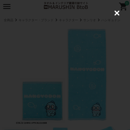
0
C
l
全商品
キャラクター・ブランド
キャラクター
サンリオ
ハンギョドン
o
s
e