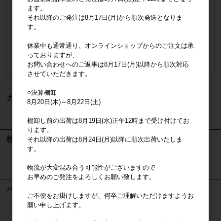
ます。
納品形態
ネームにJANシール貼り・10枚袋入れ
それ以降のご発注は8月17日(月)から順次発送となりま
す。
販売価格
会員のみ公開
（単価 × 入数）
休業中も通常通り、オンラインショップからのご注文は承
っておりますが、
注文数
ご注文には
お問い合わせへのご返事は8月17日(月)以降から順次対応
ログイン
してください
させていただきます。
○決算棚卸
カート
8月20日(木)～8月22日(土)
カートは空です
棚卸し前の出荷は8月19日(水)正午12時まで受け付けてお
ります。
検索
それ以降の出荷は8月24日(月)以降に順次出荷いたしま
す。
検索
物流が大変混み合う可能性がございますので
お早めのご発注をよろしくお願い致します。
ページメニュー
ご不便をお掛けしますが、何卒ご理解いただけますようお
願い申し上げます。
「掛け払い決済」のご案内