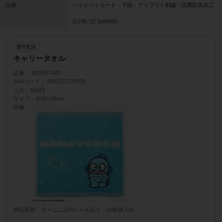
仕様
パイルジャカード・下縞・アップリケ刺繍・抗菌防臭加工
(C)'85,'22 SANRIO
通常配送
キャリータオル
品番
3005067400
JANコード
4992272778359
上代
600円
サイズ
約30×30cm
画像
納品形態
ネームにJANシール貼り・10枚袋入れ