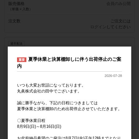
販売価格
会員のみ公開
（単価 × 入数）
注文数
ご注文には
ログイン
してください
通常配送
フェイスタオル
夏季休業と決算棚卸しに伴う出荷停止のご案
重要
品番
3005067500
内
JANコード
4992272778366
上代
1,200円
2026-07-28
サイズ
約34×80cm
画像
いつも大変お世話になっております。
丸眞株式会社の田中でございます。
誠に勝手ながら、下記の日程につきましては
夏季休業と決算棚卸のため出荷停止させていただきます。
〇夏季休業日程
8月9日(日)～8月16日(日)
お盆前納品希望のご発注は8月7日(金)正午12時までとなり