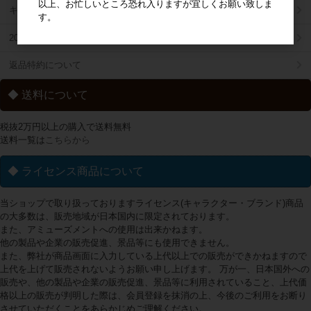
以上、お忙しいところ恐れ入りますが宜しくお願い致しま
キャラジャン
す。
2025年秋冬商品リスト
返品特約について
◆ 送料について
税抜2万円以上の購入で送料無料
送料一覧は
こちらから
◆ ライセンス商品について
当ショップで取り扱っておりますライセンス(キャラクター・ブランド)商品
の大多数は、販売地域が日本国内に限定されております。
また、アミューズメントへの使用は出来かねます。
他の製品や企業の販売促進、景品等にも使用できません。
また、弊社が商品画面に入力している上代以上での販売ができかねますので
上代を上げて販売されないようお願い申し上げます。 万が一、日本国外への
販売や、他の製品や企業の販売促進、景品等に利用されていること、上代価
格以上の販売が判明した際は、会員登録を抹消の上、今後のご利用をお断り
させていただくことをあらかじめご理解ください。