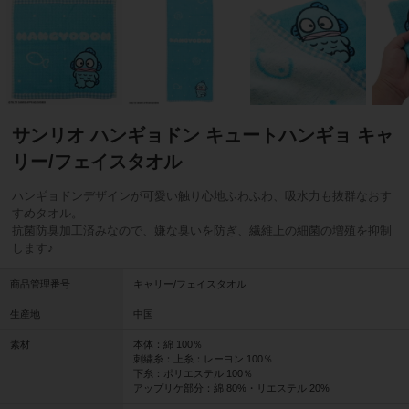
サンリオ ハンギョドン キュートハンギョ キャ
リー/フェイスタオル
ハンギョドンデザインが可愛い触り心地ふわふわ、吸水力も抜群なおす
すめタオル。
抗菌防臭加工済みなので、嫌な臭いを防ぎ、繊維上の細菌の増殖を抑制
します♪
商品管理番号
キャリー/フェイスタオル
生産地
中国
素材
本体：綿 100％
刺繍糸：上糸：レーヨン 100％
下糸：ポリエステル 100％
アップリケ部分：綿 80%・リエステル 20%