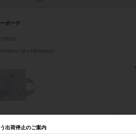
ーポーチ
72789225
×W22×D5cm（持ち手部分含めず）
JAN印字・1P袋入れ
伴う出荷停止のご案内