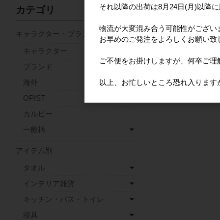
それ以降の出荷は8月24日(月)以降
カテゴリ
物流が大変混み合う可能性がござい
キャラクター・ブランド
お早めのご発注をよろしくお願い致
キャラクター
ご不便をお掛けしますが、何卒ご理
ブランド
以上、お忙しいところ恐れ入ります
海外
OPIST
カルビー
一般柄
アイテム別
タオル
インテリア雑貨
キッチン・バス・トイレ
寝具