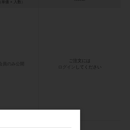
（単価 × 入数）
ご注文には
会員のみ公開
ログイン
してください