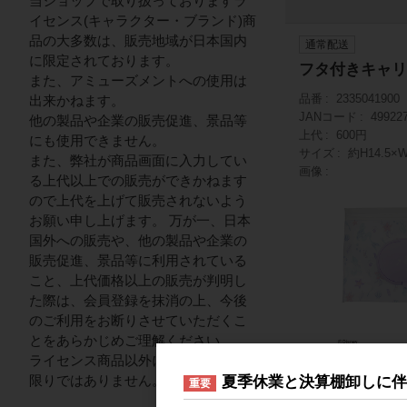
当ショップで取り扱っておりますラ
イセンス(キャラクター・ブランド)商
品の大多数は、販売地域が日本国内
通常配送
に限定されております。
フタ付きキャリ
また、アミューズメントへの使用は
品番
2335041900
出来かねます。
JANコード
49922
他の製品や企業の販売促進、景品等
上代
600円
にも使用できません。
サイズ
約H14.5
また、弊社が商品画面に入力してい
画像
る上代以上での販売ができかねます
ので上代を上げて販売されないよう
お願い申し上げます。 万が一、日本
国外への販売や、他の製品や企業の
販売促進、景品等に利用されている
こと、上代価格以上の販売が判明し
た際は、会員登録を抹消の上、今後
のご利用をお断りさせていただくこ
とをあらかじめご理解ください。
ライセンス商品以外についてはこの
納品形態
シールに
限りではありません。
夏季休業と決算棚卸しに
重要