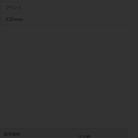
プリント
(C)Disney
販売価格
注文数