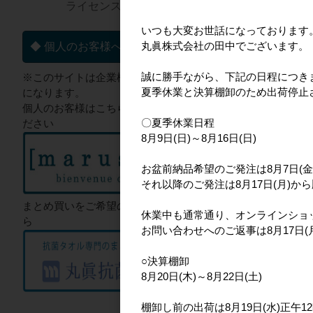
ライセンス一覧▼
いつも大変お世話になっております
丸眞株式会社の田中でございます。
◆ 個人のお客様へ
誠に勝手ながら、下記の日程につき
※このサイトは企業様向けのサイト
夏季休業と決算棚卸のため出荷停止
になります。
個人のお客様はこちらからご確認く
〇夏季休業日程
ださい
8月9日(日)～8月16日(日)
お盆前納品希望のご発注は8月7日(金
それ以降のご発注は8月17日(月)か
まとめ買いをご希望のお客様はこち
休業中も通常通り、オンラインショ
ら
お問い合わせへのご返事は8月17日
○決算棚卸
8月20日(木)～8月22日(土)
棚卸し前の出荷は8月19日(水)正午