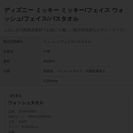
ディズニー ミッキー ミッキー/フェイス ウォ
ッシュ/フェイス/バスタオル
ふわふわの無撚糸素材でお肌にも優しい吸水性抜群なタオルシリーズ♪
商品管理番号
ウォッシュ/フェイス/バスタオル
生産地
中国
素材
綿100％
仕様
無撚糸・パイルジャガード・抗菌防臭加工
(C)Disney
通常配送
ウォッシュタオル
品番
2006043400
JANコード
4992272909760
上代
300円
サイズ
約34×36cm
画像