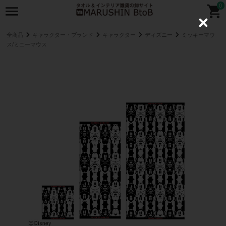
0
C
l
全商品
キャラクター・ブランド
キャラクター
ディズニー
ミッキーマウ
o
ス/ミニーマウス
s
e