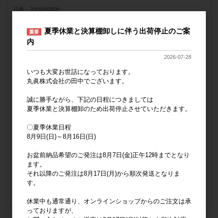
品番
2006043600
JANコード
4992272909784
上代
1,500円
夏季休業と決算棚卸しに伴う出荷停止のご案
重要
サイズ
約60×120cm
内
画像
2026-07-28
いつも大変お世話になっております。
丸眞株式会社の田中でございます。
誠に勝手ながら、下記の日程につきましては
夏季休業と決算棚卸のため出荷停止させていただきます。
〇夏季休業日程
8月9日(日)～8月16日(日)
納品形態
ネームにJANシール貼り・5枚袋入れ
お盆前納品希望のご発注は8月7日(金)正午12時までとなり
販売価格
会員のみ公開
ます。
（単価 × 入数）
それ以降のご発注は8月17日(月)から順次発送となりま
す。
注文数
ご注文には
ログイン
してください
休業中も通常通り、オンラインショップからのご注文は承
っておりますが、