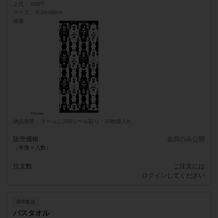
上代
500円
サイズ
約34×80cm
画像
納品形態
ネームにJANシール貼り・10枚袋入れ
販売価格
会員のみ公開
（単価 × 入数）
注文数
ご注文には
ログイン
してください
通常配送
バスタオル