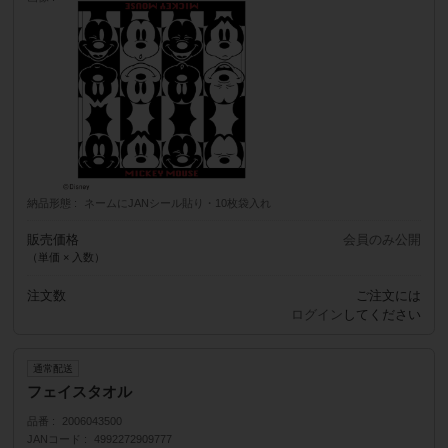
納品形態
ネームにJANシール貼り・10枚袋入れ
販売価格
会員のみ公開
（単価 × 入数）
注文数
ご注文には
ログイン
してください
通常配送
フェイスタオル
品番
2006043500
JANコード
4992272909777