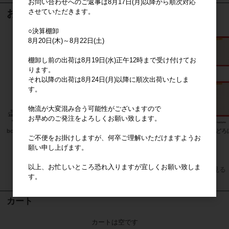
お問い合わせへのご返事は8月17日(月)以降から順次対応
させていただきます。
おすすめ商品
○決算棚卸
8月20日(木)～8月22日(土)
棚卸し前の出荷は8月19日(水)正午12時まで受け付けてお
ります。
それ以降の出荷は8月24日(月)以降に順次出荷いたしま
す。
物流が大変混み合う可能性がございますので
お早めのご発注をよろしくお願い致します。
boyhood
マーメイドブランケット
パンどろ
ご不便をお掛けしますが、何卒ご理解いただけますようお
願い申し上げます。
以上、お忙しいところ恐れ入りますが宜しくお願い致しま
すべてのおすすめ商品を見る
す。
カート
カートは空です