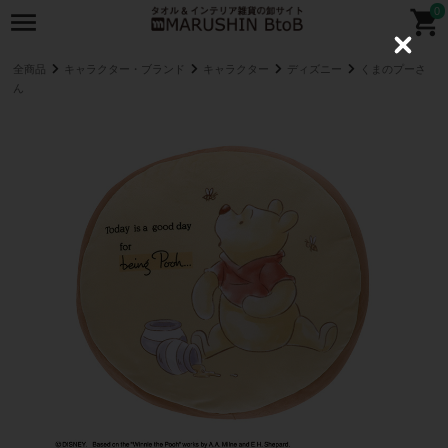
0
C
l
全商品
キャラクター・ブランド
キャラクター
ディズニー
くまのプーさ
o
ん
s
e