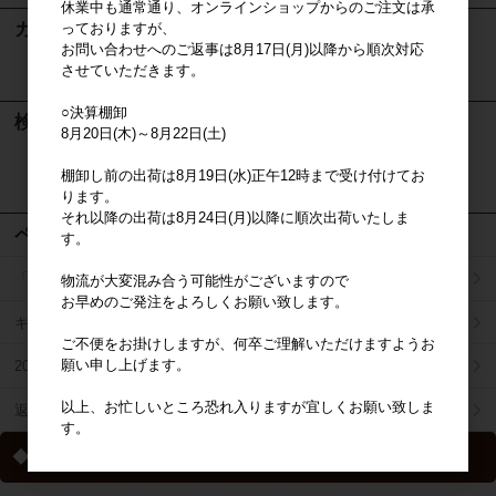
休業中も通常通り、オンラインショップからのご注文は承
カート
っておりますが、
お問い合わせへのご返事は8月17日(月)以降から順次対応
させていただきます。
カートは空です
○決算棚卸
検索
8月20日(木)～8月22日(土)
棚卸し前の出荷は8月19日(水)正午12時まで受け付けてお
検索
ります。
それ以降の出荷は8月24日(月)以降に順次出荷いたしま
ページメニュー
す。
「掛け払い決済」のご案内
物流が大変混み合う可能性がございますので
お早めのご発注をよろしくお願い致します。
キャラジャン
ご不便をお掛けしますが、何卒ご理解いただけますようお
願い申し上げます。
2025年秋冬商品リスト
以上、お忙しいところ恐れ入りますが宜しくお願い致しま
返品特約について
す。
◆ 送料について