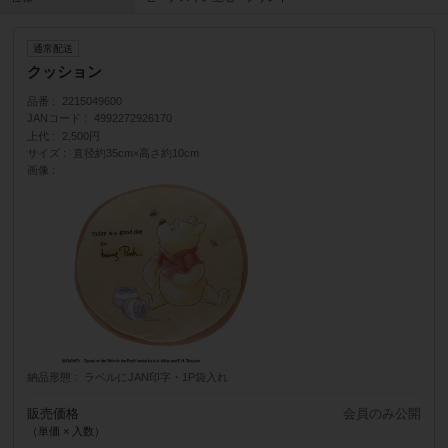
通常配送
クッション
品番
2215049600
JANコード
4992272926170
上代
2,500円
サイズ
直径約35cm×高さ約10cm
画像
納品形態
ラベルにJAN印字・1P袋入れ
販売価格
会員のみ公開
（単価 × 入数）