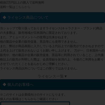
税抜2万円以上の購入で送料無料
送料一覧は
こちらから
◆ ライセンス商品について
当ショップで取り扱っておりますライセンス(キャラクター・ブランド)商品
の大多数は、販売地域が日本国内に限定されております。
また、アミューズメントへの使用は出来かねます。
他の製品や企業の販売促進、景品等にも使用できません。
また、弊社が商品画面に入力している上代以上での販売ができかねますので
上代を上げて販売されないようお願い申し上げます。 万が一、日本国外への
販売や、他の製品や企業の販売促進、景品等に利用されていること、上代価
格以上の販売が判明した際は、会員登録を抹消の上、今後のご利用をお断り
させていただくことをあらかじめご理解ください。
ライセンス商品以外についてはこの限りではありません。
ライセンス一覧▼
◆ 個人のお客様へ
※このサイトは企業様向けのサイトになります。
個人のお客様はこちらからご確認ください