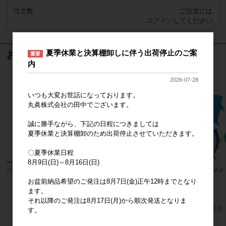
注文数
ご注文には
ログイン
してください
夏季休業と決算棚卸しに伴う出荷停止のご案
おすすめ商品
重要
内
2026-07-28
いつも大変お世話になっております。
丸眞株式会社の田中でございます。
誠に勝手ながら、下記の日程につきましては
夏季休業と決算棚卸のため出荷停止させていただきます。
〇夏季休業日程
8月9日(日)～8月16日(日)
パンどろぼう
boyhood
マーメイ
お盆前納品希望のご発注は8月7日(金)正午12時までとなり
ます。
それ以降のご発注は8月17日(月)から順次発送となりま
すべてのおすすめ商品を見る
す。