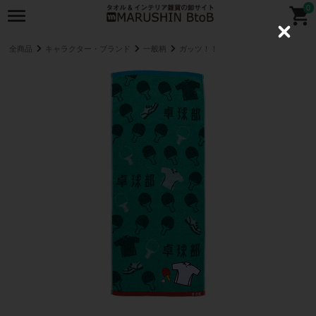
0
C
l
全商品
キャラクター・ブランド
一般柄
ガッツ！！
o
s
e