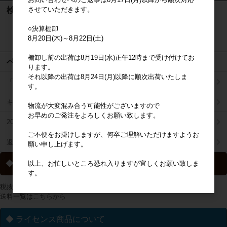
させていただきます。
検索
○決算棚卸
検索
8月20日(木)～8月22日(土)
棚卸し前の出荷は8月19日(水)正午12時まで受け付けてお
ページメニュー
ります。
それ以降の出荷は8月24日(月)以降に順次出荷いたしま
「掛け払い決済」のご案内
す。
キャラジャン
物流が大変混み合う可能性がございますので
お早めのご発注をよろしくお願い致します。
2025年秋冬商品リスト
ご不便をお掛けしますが、何卒ご理解いただけますようお
返品特約について
願い申し上げます。
◆ 送料について
以上、お忙しいところ恐れ入りますが宜しくお願い致しま
す。
税抜2万円以上の購入で送料無料
送料一覧は
こちらから
◆ ライセンス商品について