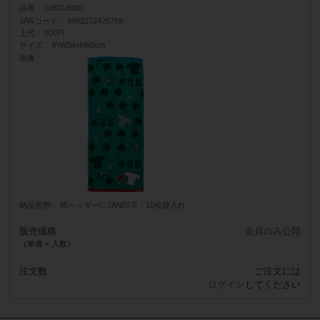
品番
605018000
JANコード
4992272428759
上代
800円
サイズ
約W34×H80cm
画像
納品形態
紙ヘッダーにJAN印字・10枚袋入れ
販売価格
会員のみ公開
（単価 × 入数）
注文数
ご注文には
ログイン
してください