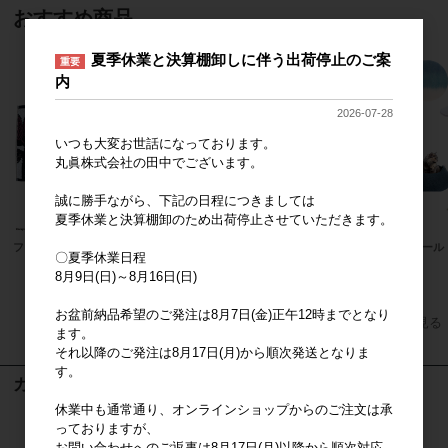
おすすめ商品
夏季休業と決算棚卸しに伴う出荷停止のご案
重要
内
2026-07-28
いつも大変お世話になっております。
丸眞株式会社の田中でございます。
誠に勝手ながら、下記の日程につきましては
夏季休業と決算棚卸のため出荷停止させていただきます。
フィンレイソン
パンどろぼう
ネパール
〇夏季休業日程
8月9日(日)～8月16日(日)
お盆前納品希望のご発注は8月7日(金)正午12時までとなり
すべてのおすすめ商品を見る
ます。
それ以降のご発注は8月17日(月)から順次発送となりま
す。
カート
休業中も通常通り、オンラインショップからのご注文は承
カートは空です
っておりますが、
お問い合わせへのご返事は8月17日(月)以降から順次対応