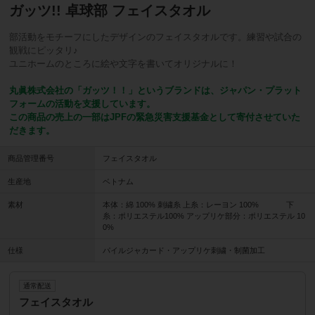
ガッツ!! 卓球部 フェイスタオル
部活動をモチーフにしたデザインのフェイスタオルです。練習や試合の
観戦にピッタリ♪
ユニホームのところに絵や文字を書いてオリジナルに！
丸眞株式会社の「ガッツ！！」というブランドは、ジャパン・プラット
フォームの活動を支援しています。
この商品の売上の一部はJPFの緊急災害支援基金として寄付させていた
だきます。
商品管理番号
フェイスタオル
生産地
ベトナム
素材
本体：綿 100% 刺繍糸 上糸：レーヨン 100% 下
糸：ポリエステル100% アップリケ部分：ポリエステル 10
0%
仕様
パイルジャカード・アップリケ刺繍・制菌加工
通常配送
フェイスタオル