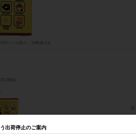
JANシール貼り・10枚袋入れ
72679960
m
会
伴う出荷停止のご案内