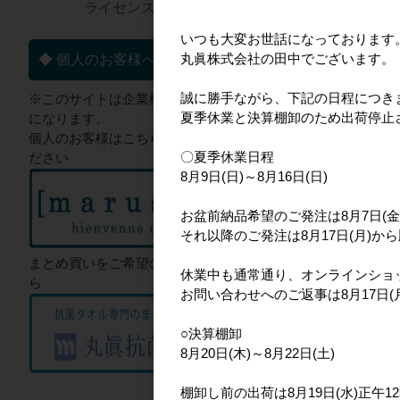
ライセンス一覧▼
いつも大変お世話になっております
丸眞株式会社の田中でございます。
◆ 個人のお客様へ
納品形態
ネームに
誠に勝手ながら、下記の日程につき
※このサイトは企業様向けのサイト
通常配送
夏季休業と決算棚卸のため出荷停止
になります。
バスタオル
個人のお客様はこちらからご確認く
〇夏季休業日程
ださい
品番
4485003900
8月9日(日)～8月16日(日)
JANコード
49922
上代
1,500円
お盆前納品希望のご発注は8月7日(金
サイズ
約60×120
それ以降のご発注は8月17日(月)か
画像
まとめ買いをご希望のお客様はこち
休業中も通常通り、オンラインショ
ら
お問い合わせへのご返事は8月17日
○決算棚卸
8月20日(木)～8月22日(土)
棚卸し前の出荷は8月19日(水)正午