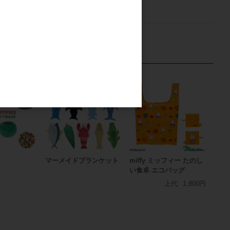
マーメイドブランケット
miffy ミッフィー たのし
い食卓 エコバッグ
上代
1,800円