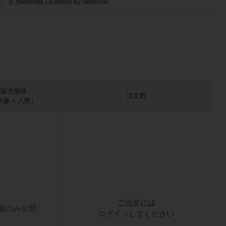
(C)Nintendo Licensed by Nintendo
販売価格
注文数
単価 × 入数）
ご注文には
員のみ公開
ログイン
してください