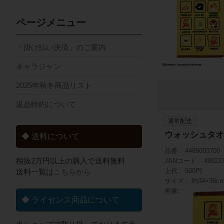
ページメニュー
「掛け払い決済」のご案内
キャラジャン
2025年秋冬商品リスト
返品特約について
通常配送
ウォッシュタオ
◆ 送料について
品番
4485003700
税抜2万円以上の購入で送料無料
JANコード
49922
上代
500円
送料一覧は
こちらから
サイズ
約34×36c
画像
◆ ライセンス商品について