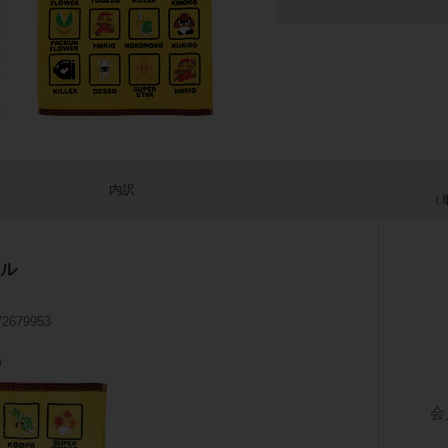
内訳
（
ル
72679953
m
会