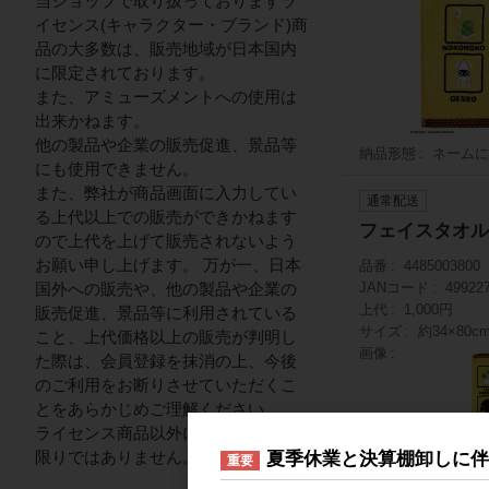
当ショップで取り扱っておりますラ
イセンス(キャラクター・ブランド)商
品の大多数は、販売地域が日本国内
に限定されております。
また、アミューズメントへの使用は
出来かねます。
他の製品や企業の販売促進、景品等
納品形態
ネームに
にも使用できません。
また、弊社が商品画面に入力してい
通常配送
る上代以上での販売ができかねます
フェイスタオル
ので上代を上げて販売されないよう
お願い申し上げます。 万が一、日本
品番
4485003800
国外への販売や、他の製品や企業の
JANコード
49922
上代
1,000円
販売促進、景品等に利用されている
サイズ
約34×80c
こと、上代価格以上の販売が判明し
画像
た際は、会員登録を抹消の上、今後
のご利用をお断りさせていただくこ
とをあらかじめご理解ください。
ライセンス商品以外についてはこの
限りではありません。
夏季休業と決算棚卸しに
重要