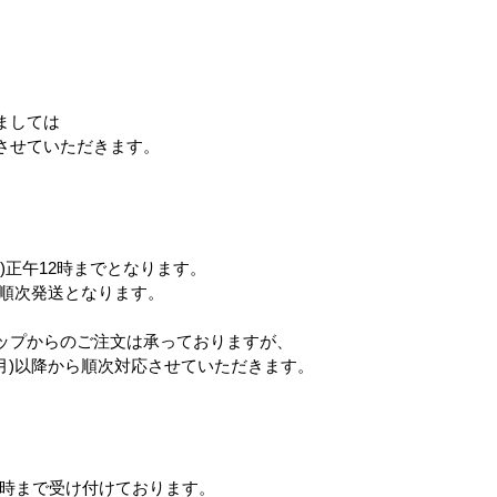
。
JANシール貼り・10枚袋入れ
ましては
させていただきます。
72679977
)正午12時までとなります。
cm
ら順次発送となります。
会
ップからのご注文は承っておりますが、
(月)以降から順次対応させていただきます。
12時まで受け付けております。