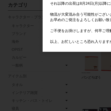
それ以降の出荷は8月24日(月)以降
カテゴリ
納品形態
ネームに
物流が大変混み合う可能性がござい
キャラクター・ブランド
お早めのご発注をよろしくお願い致
おすすめ商
キャラクター
ご不便をお掛けしますが、何卒ご理
ブランド
以上、お忙しいところ恐れ入ります
海外
OPIST
カルビー
一般柄
アイテム別
パンどろぼう
タオル
インテリア雑貨
キッチン・バス・トイレ
寝具