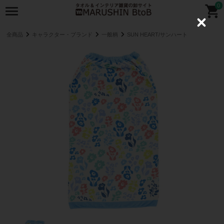
0
C
l
全商品
キャラクター・ブランド
一般柄
SUN HEART/サンハート
o
s
e