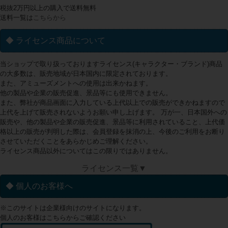
税抜2万円以上の購入で送料無料
送料一覧は
こちらから
◆ ライセンス商品について
当ショップで取り扱っておりますライセンス(キャラクター・ブランド)商品
の大多数は、販売地域が日本国内に限定されております。
また、アミューズメントへの使用は出来かねます。
他の製品や企業の販売促進、景品等にも使用できません。
また、弊社が商品画面に入力している上代以上での販売ができかねますので
上代を上げて販売されないようお願い申し上げます。 万が一、日本国外への
販売や、他の製品や企業の販売促進、景品等に利用されていること、上代価
格以上の販売が判明した際は、会員登録を抹消の上、今後のご利用をお断り
させていただくことをあらかじめご理解ください。
ライセンス商品以外についてはこの限りではありません。
ライセンス一覧▼
◆ 個人のお客様へ
※このサイトは企業様向けのサイトになります。
個人のお客様はこちらからご確認ください