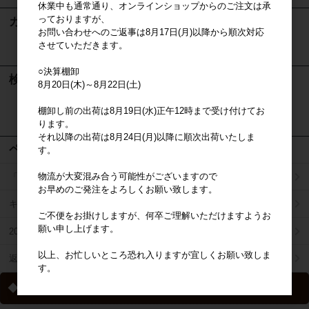
休業中も通常通り、オンラインショップからのご注文は承
っておりますが、
カート
お問い合わせへのご返事は8月17日(月)以降から順次対応
させていただきます。
カートは空です
○決算棚卸
検索
8月20日(木)～8月22日(土)
棚卸し前の出荷は8月19日(水)正午12時まで受け付けてお
検索
ります。
それ以降の出荷は8月24日(月)以降に順次出荷いたしま
ページメニュー
す。
物流が大変混み合う可能性がございますので
「掛け払い決済」のご案内
お早めのご発注をよろしくお願い致します。
キャラジャン
ご不便をお掛けしますが、何卒ご理解いただけますようお
願い申し上げます。
2025年秋冬商品リスト
以上、お忙しいところ恐れ入りますが宜しくお願い致しま
返品特約について
す。
◆ 送料について