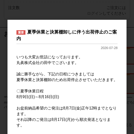
注文数
ご注文には
ログイン
してください
夏季休業と決算棚卸しに伴う出荷停止のご案
おすすめ商品
重要
内
2026-07-28
いつも大変お世話になっております。
丸眞株式会社の田中でございます。
誠に勝手ながら、下記の日程につきましては
夏季休業と決算棚卸のため出荷停止させていただきます。
〇夏季休業日程
8月9日(日)～8月16日(日)
miffy ミッフィー たのしい食卓 エコ
ネパール
パンどろ
バッグ
お盆前納品希望のご発注は8月7日(金)正午12時までとなり
ます。
上代
1,800円
それ以降のご発注は8月17日(月)から順次発送となりま
すべてのおすすめ商品を見る
す。