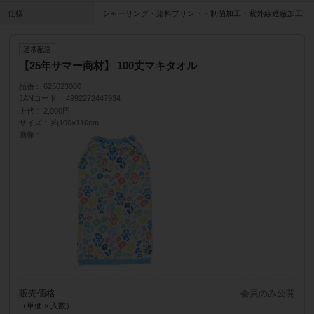
仕様
シャーリング・染料プリント・制菌加工・紫外線遮蔽加工
通常配送
【25年サマー商材】 100丈マキタオル
品番
625023000
JANコード
4992272447934
上代
2,000円
サイズ
約100×110cm
画像
販売価格
会員のみ公開
（単価 × 入数）