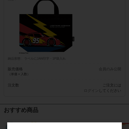
納品形態
ラベルにJAN印字・1P袋入れ
販売価格
会員のみ公開
（単価 × 入数）
注文数
ご注文には
ログイン
してください
おすすめ商品