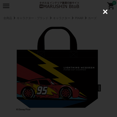
0
C
l
全商品
キャラクター・ブランド
キャラクター
PIXAR
カーズ
o
s
e