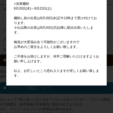
○決算棚卸
8月20日(木)～8月22日(土)
ページメニュー
棚卸し前の出荷は8月19日(水)正午12時まで受け付けてお
「掛け払い決済」のご案内
ります。
それ以降の出荷は8月24日(月)以降に順次出荷いたしま
キャラジャン
す。
2025年秋冬商品リスト
物流が大変混み合う可能性がございますので
お早めのご発注をよろしくお願い致します。
返品特約について
ご不便をお掛けしますが、何卒ご理解いただけますようお
◆ 送料について
願い申し上げます。
以上、お忙しいところ恐れ入りますが宜しくお願い致しま
税抜2万円以上の購入で送料無料
す。
送料一覧は
こちらから
◆ ライセンス商品について
当ショップで取り扱っておりますライセンス(キャラクター・ブランド)商品
の大多数は、販売地域が日本国内に限定されております。
また、アミューズメントへの使用は出来かねます。