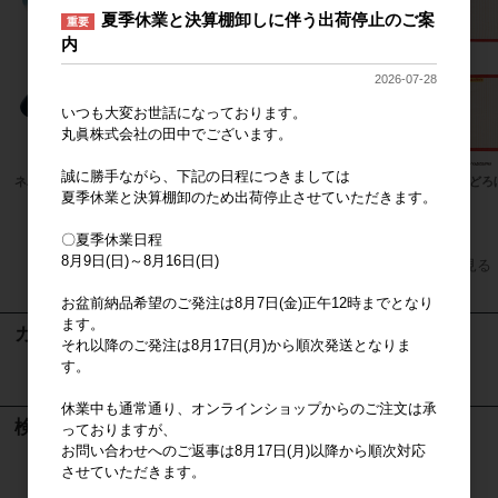
夏季休業と決算棚卸しに伴う出荷停止のご案
重要
内
2026-07-28
いつも大変お世話になっております。
丸眞株式会社の田中でございます。
誠に勝手ながら、下記の日程につきましては
ネパール
フィンレイソン
パンどろ
夏季休業と決算棚卸のため出荷停止させていただきます。
〇夏季休業日程
8月9日(日)～8月16日(日)
すべてのおすすめ商品を見る
お盆前納品希望のご発注は8月7日(金)正午12時までとなり
ます。
カート
それ以降のご発注は8月17日(月)から順次発送となりま
す。
カートは空です
休業中も通常通り、オンラインショップからのご注文は承
検索
っておりますが、
お問い合わせへのご返事は8月17日(月)以降から順次対応
させていただきます。
検索