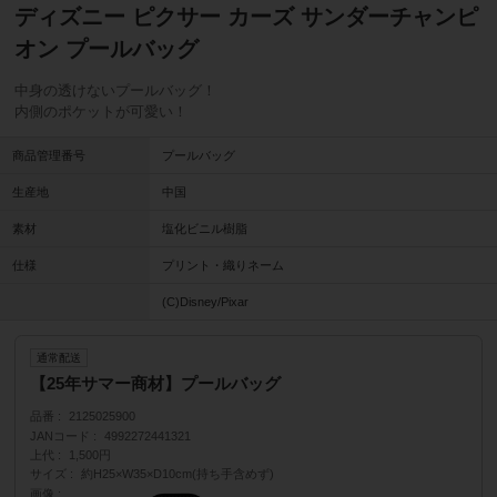
ディズニー ピクサー カーズ サンダーチャンピ
オン プールバッグ
中身の透けないプールバッグ！
内側のポケットが可愛い！
商品管理番号
プールバッグ
生産地
中国
素材
塩化ビニル樹脂
仕様
プリント・織りネーム
(C)Disney/Pixar
通常配送
【25年サマー商材】プールバッグ
品番
2125025900
JANコード
4992272441321
上代
1,500円
サイズ
約H25×W35×D10cm(持ち手含めず)
画像