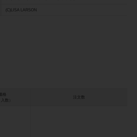
(C)LISA LARSON
価格
注文数
× 入数）