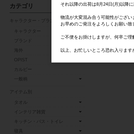
それ以降の出荷は8月24日(月)以降
カテゴリ
物流が大変混み合う可能性がござい
キャラクター・ブランド
お早めのご発注をよろしくお願い致
キャラクター
ご不便をお掛けしますが、何卒ご理
ブランド
以上、お忙しいところ恐れ入ります
海外
OPIST
カルビー
一般柄
アイテム別
タオル
インテリア雑貨
キッチン・バス・トイレ
寝具