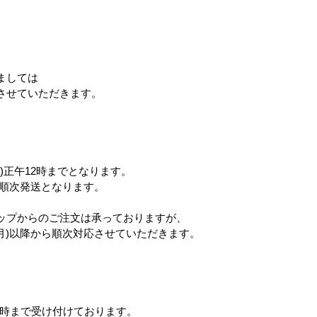
。
miffy ミッフィー たのし
フィンレイソン
マーメイド
ましては
い食卓 エコバッグ
させていただきます。
上代
1,800円
)正午12時までとなります。
ら順次発送となります。
ップからのご注文は承っておりますが、
(月)以降から順次対応させていただきます。
12時まで受け付けております。