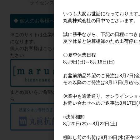
ライセンス一覧▼
いつも大変お世話になっております
丸眞株式会社の田中でございます。
◆ 個人のお客様へ
ネパール
誠に勝手ながら、下記の日程につき
※このサイトは企業様向けのサイト
夏季休業と決算棚卸のため出荷停止
になります。
個人のお客様はこちらからご確認く
〇夏季休業日程
ださい
8月9日(日)～8月16日(日)
お盆前納品希望のご発注は8月7日(金
それ以降のご発注は8月17日(月)か
まとめ買いをご希望のお客様はこち
休業中も通常通り、オンラインショ
ら
お問い合わせへのご返事は8月17日
boyhood
○決算棚卸
8月20日(木)～8月22日(土)
棚卸し前の出荷は8月19日(水)正午