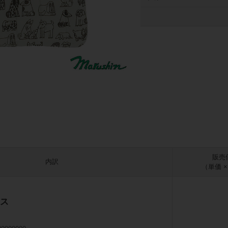
販売
内訳
（単価 
ス