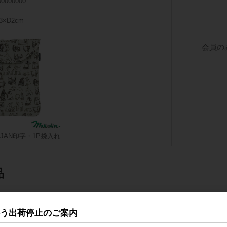
80000000
3×D2cm
会員の
JAN印字・1P袋入れ
品
伴う出荷停止のご案内