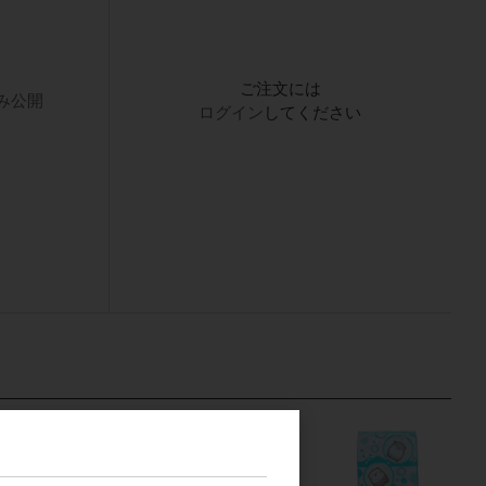
ご注文には
み公開
ログイン
してください