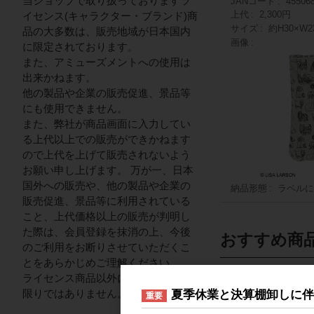
当ショップで取り扱っておりますラ
JANコード
45506
上代
2,300円
イセンス(キャラクター・ブランド)商
サイズ
約H30×W2
品の大多数は、販売地域が日本国内
画像
に限定されております。
また、アミューズメントへの使用は
出来かねます。
他の製品や企業の販売促進、景品等
にも使用できません。
また、弊社が商品画面に入力してい
る上代以上での販売ができかねます
ので上代を上げて販売されないよう
お願い申し上げます。 万が一、日本
国外への販売や、他の製品や企業の
納品形態
ラベルに
販売促進、景品等に利用されている
こと、上代価格以上の販売が判明し
た際は、会員登録を抹消の上、今後
おすすめ商
のご利用をお断りさせていただくこ
とをあらかじめご理解ください。
ライセンス商品以外についてはこの
限りではありません。
夏季休業と決算棚卸しに
重要