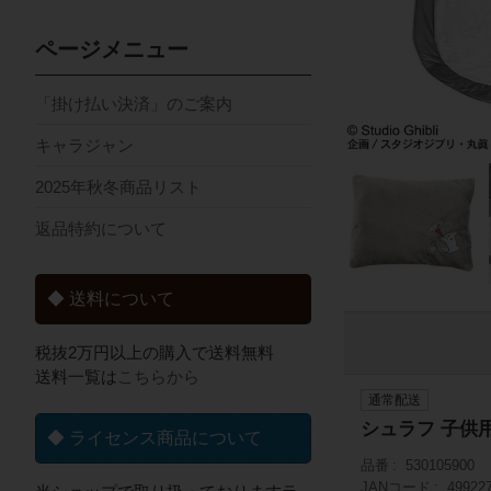
ページメニュー
「掛け払い決済」のご案内
キャラジャン
2025年秋冬商品リスト
返品特約について
◆ 送料について
税抜2万円以上の購入で送料無料
送料一覧は
こちらから
通常配送
シュラフ 子供
◆ ライセンス商品について
品番
530105900
JANコード
49922