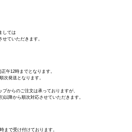
。
miffy ミッフィー たのし
マーメイドブランケット
boyhood
ましては
い食卓 エコバッグ
させていただきます。
上代
1,800円
)正午12時までとなります。
ら順次発送となります。
ップからのご注文は承っておりますが、
(月)以降から順次対応させていただきます。
12時まで受け付けております。