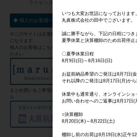
ライセンス一覧▼
いつも大変お世話になっております
丸眞株式会社の田中でございます。
◆ 個人のお客様へ
ネパール
誠に勝手ながら、下記の日程につき
※このサイトは企業様向けのサイト
夏季休業と決算棚卸のため出荷停止
になります。
個人のお客様はこちらからご確認く
〇夏季休業日程
ださい
8月9日(日)～8月16日(日)
お盆前納品希望のご発注は8月7日(金
それ以降のご発注は8月17日(月)か
まとめ買いをご希望のお客様はこち
休業中も通常通り、オンラインショ
ら
お問い合わせへのご返事は8月17日
パンどろぼう
○決算棚卸
8月20日(木)～8月22日(土)
棚卸し前の出荷は8月19日(水)正午