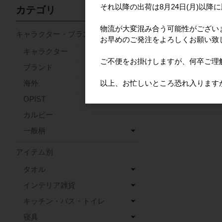
それ以降の出荷は8月24日(月)以降
カテゴリ
物流が大変混み合う可能性がござい
キャラクター・ブランド
お早めのご発注をよろしくお願い致
キャラクター
ご不便をお掛けしますが、何卒ご理
ブランド
以上、お忙しいところ恐れ入ります
海外
OPIST
カルビー
一般柄
アイテム別
タオル
インテリア雑貨
キッチン・バス・トイレ
寝具