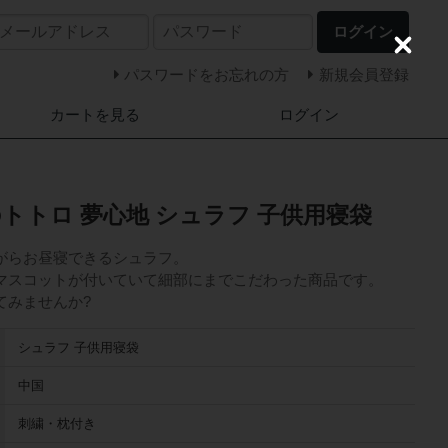
ログイン
C
l
パスワードをお忘れの方
新規会員登録
o
s
カートを見る
ログイン
e
トトロ 夢心地 シュラフ 子供用寝袋
がらお昼寝できるシュラフ。
マスコットが付いていて細部にまでこだわった商品です。
てみませんか?
シュラフ 子供用寝袋
中国
刺繍・枕付き