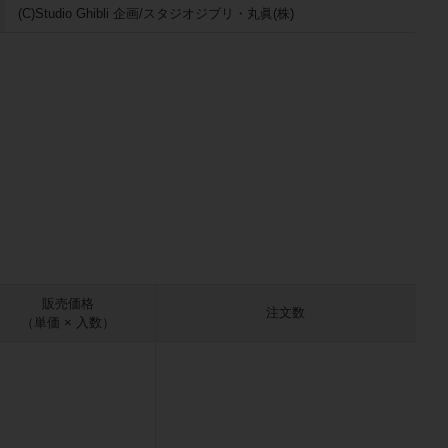
(C)Studio Ghibli 企画/スタジオジブリ・丸眞(株)
販売価格
注文数
（単価 × 入数）