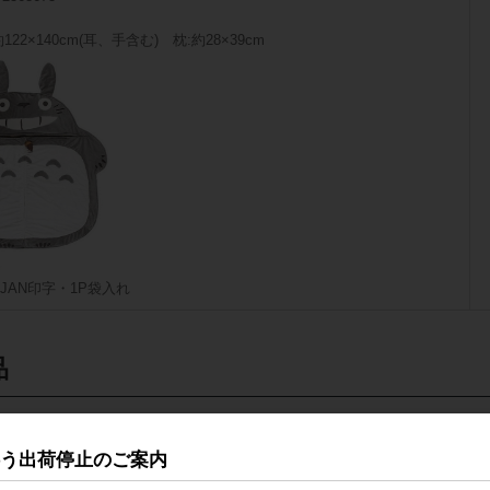
122×140cm(耳、手含む) 枕:約28×39cm
JAN印字・1P袋入れ
品
伴う出荷停止のご案内