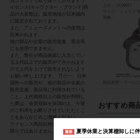
当ショップで取り扱っておりますラ
上代
18,000円
イセンス(キャラクター・ブランド)商
サイズ
シュラフ:約
品の大多数は、販売地域が日本国内
画像
に限定されております。
また、アミューズメントへの使用は
出来かねます。
他の製品や企業の販売促進、景品等
にも使用できません。
また、弊社が商品画面に入力してい
る上代以上での販売ができかねます
ので上代を上げて販売されないよう
お願い申し上げます。 万が一、日本
国外への販売や、他の製品や企業の
納品形態
ラベルに
販売促進、景品等に利用されている
こと、上代価格以上の販売が判明し
た際は、会員登録を抹消の上、今後
おすすめ商
のご利用をお断りさせていただくこ
とをあらかじめご理解ください。
ライセンス商品以外についてはこの
限りではありません。
夏季休業と決算棚卸しに
重要