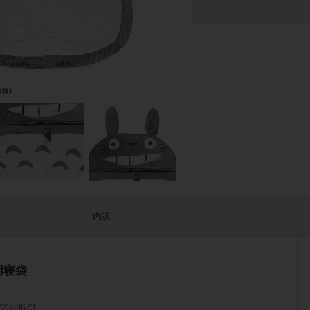
内訳
用寝袋
72368673