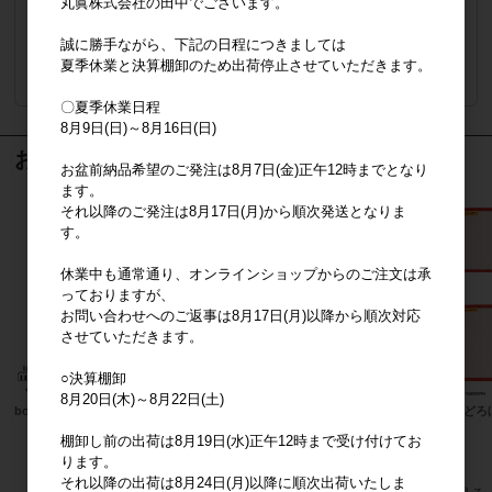
丸眞株式会社の田中でございます。
販売価格
会員のみ公開
（単価 × 入数）
誠に勝手ながら、下記の日程につきましては
注文数
ご注文には
夏季休業と決算棚卸のため出荷停止させていただきます。
ログイン
してください
〇夏季休業日程
8月9日(日)～8月16日(日)
おすすめ商品
お盆前納品希望のご発注は8月7日(金)正午12時までとなり
ます。
それ以降のご発注は8月17日(月)から順次発送となりま
す。
休業中も通常通り、オンラインショップからのご注文は承
っておりますが、
お問い合わせへのご返事は8月17日(月)以降から順次対応
させていただきます。
○決算棚卸
8月20日(木)～8月22日(土)
boyhood
miffy ミッフィー たのしい食卓 エコ
パンどろ
バッグ
棚卸し前の出荷は8月19日(水)正午12時まで受け付けてお
上代
1,800円
ります。
それ以降の出荷は8月24日(月)以降に順次出荷いたしま