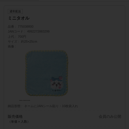
通常配送
ミニタオル
品番
775038800
JANコード
4992272883299
上代
700円
サイズ
約25×25cm
画像
納品形態
ネームにJANシール貼り・10枚袋入れ
販売価格
会員のみ公開
（単価 × 入数）