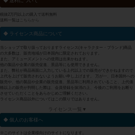
◆ 送料について
税抜2万円以上の購入で送料無料
送料一覧は
こちらから
◆ ライセンス商品について
当ショップで取り扱っておりますライセンス(キャラクター・ブランド)商品
の大多数は、販売地域が日本国内に限定されております。
また、アミューズメントへの使用は出来かねます。
他の製品や企業の販売促進、景品等にも使用できません。
また、弊社が商品画面に入力している上代以上での販売ができかねますので
上代を上げて販売されないようお願い申し上げます。 万が一、日本国外への
販売や、他の製品や企業の販売促進、景品等に利用されていること、上代価
格以上の販売が判明した際は、会員登録を抹消の上、今後のご利用をお断り
させていただくことをあらかじめご理解ください。
ライセンス商品以外についてはこの限りではありません。
ライセンス一覧▼
◆ 個人のお客様へ
※このサイトは企業様向けのサイトになります。