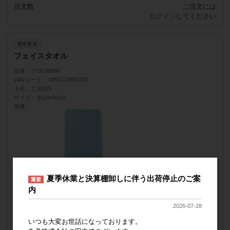
注文数
ご注文には
ログイン
してください
通常配送
フェイスタオル
品番
775038900
JANコード
4992272883305
上代
1,300円
サイズ
約34×80cm
画像
夏季休業と決算棚卸しに伴う出荷停止のご案
重要
内
2026-07-28
納品形態
ネームにJANシール貼り・10枚袋入れ
いつも大変お世話になっております。