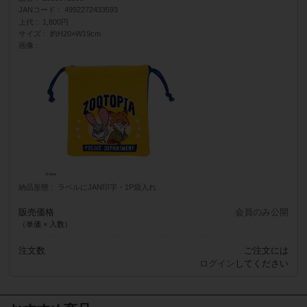
JANコード
4992272433593
上代
1,800円
サイズ
約H20×W19cm
画像
納品形態
ラベルにJAN印字・1P袋入れ
販売価格
会員のみ公開
（単価 × 入数）
注文数
ご注文には
ログイン
してください