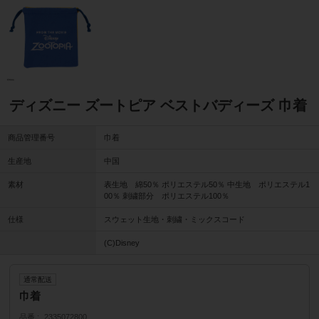
ディズニー ズートピア ベストバディーズ 巾着
商品管理番号
巾着
生産地
中国
素材
表生地 綿50％ ポリエステル50％ 中生地 ポリエステル1
00％ 刺繍部分 ポリエステル100％
仕様
スウェット生地・刺繍・ミックスコード
(C)Disney
通常配送
巾着
品番
2335072800