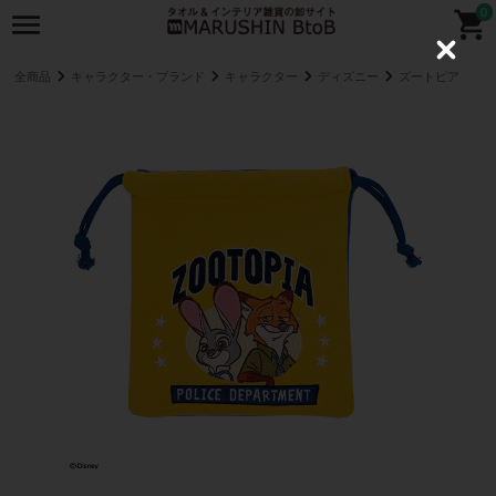
0
C
l
全商品
キャラクター・ブランド
キャラクター
ディズニー
ズートピア
o
s
e