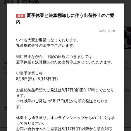
おすすめ商品
夏季休業と決算棚卸しに伴う出荷停止のご案
重要
内
2026-07-28
いつも大変お世話になっております。
丸眞株式会社の田中でございます。
誠に勝手ながら、下記の日程につきましては
夏季休業と決算棚卸のため出荷停止させていただきます。
miffy ミッフィー たのしい食卓 エコ
ネパール
フィンレ
〇夏季休業日程
バッグ
8月9日(日)～8月16日(日)
上代
1,800円
お盆前納品希望のご発注は8月7日(金)正午12時までとなり
すべてのおすすめ商品を見る
ます。
それ以降のご発注は8月17日(月)から順次発送となりま
す。
カート
休業中も通常通り、オンラインショップからのご注文は承
カートは空です
っておりますが、
お問い合わせへのご返事は8月17日(月)以降から順次対応