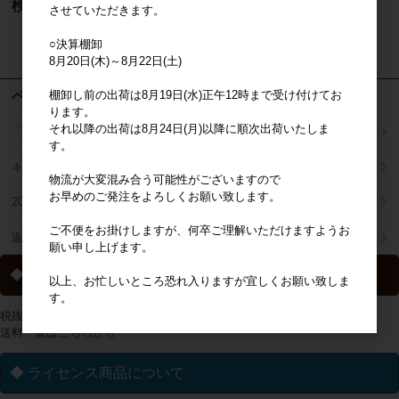
検索
させていただきます。
○決算棚卸
検索
8月20日(木)～8月22日(土)
ページメニュー
棚卸し前の出荷は8月19日(水)正午12時まで受け付けてお
ります。
それ以降の出荷は8月24日(月)以降に順次出荷いたしま
「掛け払い決済」のご案内
す。
キャラジャン
物流が大変混み合う可能性がございますので
お早めのご発注をよろしくお願い致します。
2025年秋冬商品リスト
ご不便をお掛けしますが、何卒ご理解いただけますようお
返品特約について
願い申し上げます。
◆ 送料について
以上、お忙しいところ恐れ入りますが宜しくお願い致しま
す。
税抜2万円以上の購入で送料無料
送料一覧は
こちらから
◆ ライセンス商品について