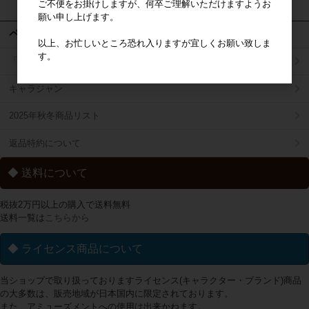
ご不便をお掛けしますが、何卒ご理解いただけますようお
願い申し上げます。
ページメニュー
以上、お忙しいところ恐れ入りますが宜しくお願い致しま
す。
「掛け払い決済」のご案内
キャラジャン
2025年秋冬商品リスト
返品特約について
◆ 送料について
税抜2万円以上の購入で送料無料
送料一覧は
こちらから
◆ ライセンス商品について
当ショップで取り扱っておりますライセンス(キャラクター・ブランド)商品
の大多数は、販売地域が日本国内に限定されております。
また、アミューズメントへの使用は出来かねます。