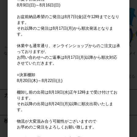
8月9日(日)～8月16日(日)
お盆前納品希望のご発注は8月7日(金)正午12時までとなり
ます。
それ以降のご発注は8月17日(月)から順次発送となりま
す。
休業中も通常通り、オンラインショップからのご注文は承
っておりますが、
なんでもいきもの
ネパール
マーメイ
お問い合わせへのご返事は8月17日(月)以降から順次対応
させていただきます。
○決算棚卸
すべてのおすすめ商品を見る
8月20日(木)～8月22日(土)
棚卸し前の出荷は8月19日(水)正午12時まで受け付けてお
カート
ります。
それ以降の出荷は8月24日(月)以降に順次出荷いたしま
カートは空です
す。
検索
物流が大変混み合う可能性がございますので
お早めのご発注をよろしくお願い致します。
検索