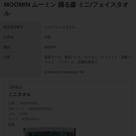
MOOMIN ムーミン 踊る森 ミニ/フェイスタオ
ル
商品管理番号
ミニ/フェイスタオル
生産地
中国
素材
綿100%
仕様
表面ガーゼ・裏面パイル・オーガニックコットン・染料プ
リント・パイルヘム・抗菌防臭加工
(C)Moomin Characters TM
通常配送
ミニタオル
品番
1405049400
JANコード
4550681000210
上代
700円
サイズ
約25×25cm
画像