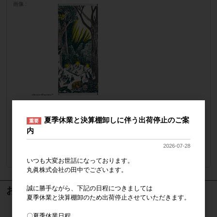
画像
納品形態
ネームにJANシール貼り・10P袋入れ
夏季休業と決算棚卸しに伴う出荷停止のご案
販売価格
会員のみ公開
重要
内
（単価 × 入数）
2026-07-28
注文数
ご注文には
ログイン
してください
いつも大変お世話になっております。
丸眞株式会社の田中でございます。
誠に勝手ながら、下記の日程につきましては
おすすめ商品
夏季休業と決算棚卸のため出荷停止させていただきます。
〇夏季休業日程