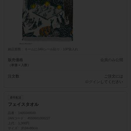
納品形態
ネームにJANシール貼り・10P袋入れ
販売価格
会員のみ公開
（単価 × 入数）
注文数
ご注文には
ログイン
してください
通常配送
フェイスタオル
品番
1405049500
JANコード
4550681000227
上代
1,300円
サイズ
約34×80cm