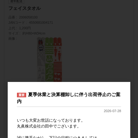
通常配送
フェイスタオル
品番
2006058100
JANコード
4550681004171
上代
1,200円
サイズ
約H80×W34cm
画像
夏季休業と決算棚卸しに伴う出荷停止のご案
重要
内
納品形態
ネームにJANシール貼り・10枚袋入れ
2026-07-28
販売価格
会員のみ公開
（単価 × 入数）
いつも大変お世話になっております。
丸眞株式会社の田中でございます。
注文数
ご注文には
ログイン
してください
誠に勝手ながら、下記の日程につきましては