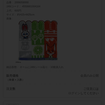
品番
2006058000
JANコード
4550681004164
上代
600円
サイズ
約H25×W25cm
画像
納品形態
ネームにJANシール貼り・10枚袋入れ
販売価格
会員のみ公開
（単価 × 入数）
注文数
ご注文には
ログイン
してください