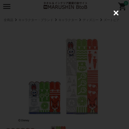
0
C
l
全商品
キャラクター・ブランド
キャラクター
ディズニー
ズートピア
o
s
e