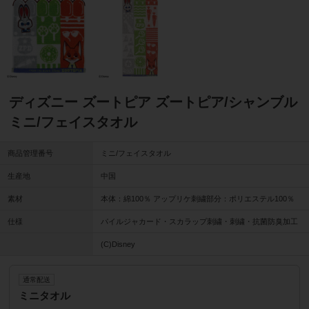
ディズニー ズートピア ズートピア/シャンブル
ミニ/フェイスタオル
商品管理番号
ミニ/フェイスタオル
生産地
中国
素材
本体：綿100％ アップリケ刺繍部分：ポリエステル100％
仕様
パイルジャカード・スカラップ刺繍・刺繍・抗菌防臭加工
(C)Disney
通常配送
ミニタオル