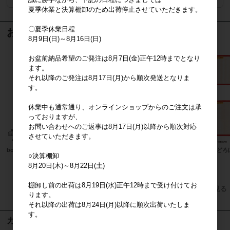
夏季休業と決算棚卸のため出荷停止させていただきます。
〇夏季休業日程
おすすめ商品
8月9日(日)～8月16日(日)
お盆前納品希望のご発注は8月7日(金)正午12時までとなり
ます。
それ以降のご発注は8月17日(月)から順次発送となりま
す。
休業中も通常通り、オンラインショップからのご注文は承
っておりますが、
お問い合わせへのご返事は8月17日(月)以降から順次対応
させていただきます。
boyhood
miffy ミッフィー たのしい食卓 エコ
パンどろ
○決算棚卸
バッグ
8月20日(木)～8月22日(土)
上代
1,800円
棚卸し前の出荷は8月19日(水)正午12時まで受け付けてお
すべてのおすすめ商品を見る
ります。
それ以降の出荷は8月24日(月)以降に順次出荷いたしま
す。
カート