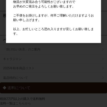
物流が大変混み合う可能性がございますので
カートは空です
お早めのご発注をよろしくお願い致します。
検索
ご不便をお掛けしますが、何卒ご理解いただけますようお
願い申し上げます。
検索
以上、お忙しいところ恐れ入りますが宜しくお願い致しま
す。
ページメニュー
「掛け払い決済」のご案内
キャラジャン
2025年秋冬商品リスト
返品特約について
◆ 送料について
税抜2万円以上の購入で送料無料
送料一覧は
こちらから